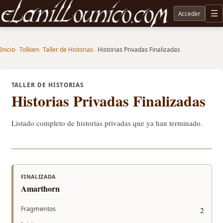
Acceder
M
Noticias sobre Tolkien: El Señor de los Anillos, Los Anillos de Poder, La Caza de Gollum, la 
Inicio
Tolkien
Taller de Historias
Historias Privadas Finalizadas
TALLER DE HISTORIAS
Historias Privadas Finalizadas
Listado completo de historias privadas que ya han terminado.
FINALIZADA
Amarthorn
Fragmentos
2