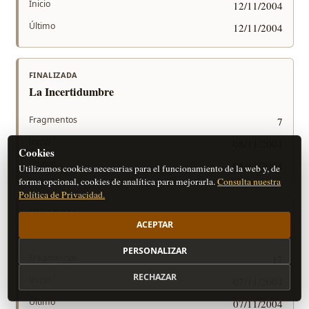
Inicio
12/11/2004
Último
12/11/2004
FINALIZADA
La Incertidumbre
Fragmentos
7
Inicio
08/11/2004
Cookies
Último
08/11/2004
Utilizamos cookies necesarias para el funcionamiento de la web y, de
forma opcional, cookies de analítica para mejorarla.
Consulta nuestra
Política de Privacidad.
FINALIZADA
ACEPTAR
El Reino Perdido de Nosgort
PERSONALIZAR
Fragmentos
17
RECHAZAR
Inicio
07/11/2004
Último
07/11/2004