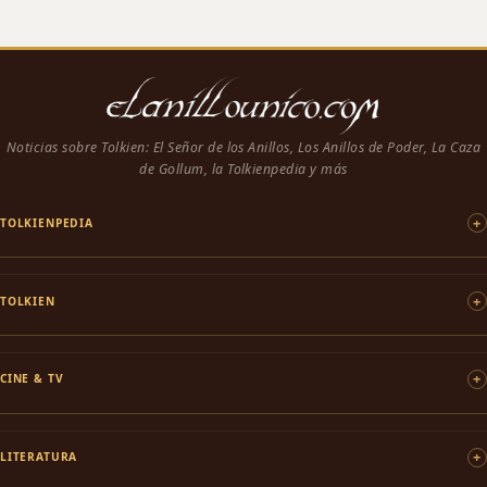
Noticias sobre Tolkien: El Señor de los Anillos, Los Anillos de Poder, La Caza
de Gollum, la Tolkienpedia y más
TOLKIENPEDIA
TOLKIEN
CINE & TV
LITERATURA