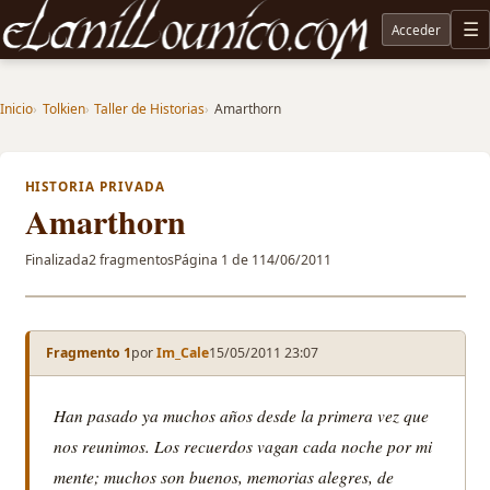
Acceder
M
Noticias sobre Tolkien: El Señor de los Anillos, Los Anillos de Poder, La Caza de Gollum, la 
Inicio
Tolkien
Taller de Historias
Amarthorn
HISTORIA PRIVADA
Amarthorn
Finalizada
2 fragmentos
Página 1 de 1
14/06/2011
Fragmento 1
por
Im_Cale
15/05/2011 23:07
Han pasado ya muchos años desde la primera vez que
nos reunimos. Los recuerdos vagan cada noche por mi
mente; muchos son buenos, memorias alegres, de