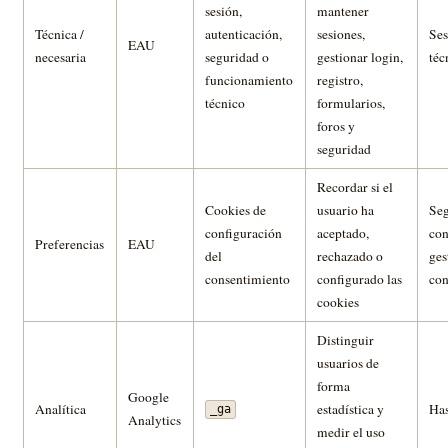
sesión,
mantener
Técnica /
autenticación,
sesiones,
Ses
EAU
necesaria
seguridad o
gestionar login,
téc
funcionamiento
registro,
técnico
formularios,
foros y
seguridad
Recordar si el
Cookies de
usuario ha
Se
configuración
aceptado,
con
Preferencias
EAU
del
rechazado o
ges
consentimiento
configurado las
con
cookies
Distinguir
usuarios de
forma
Google
Analítica
estadística y
Has
_ga
Analytics
medir el uso