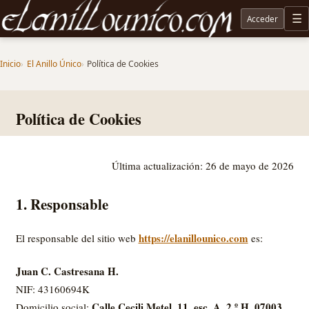
Acceder
M
Noticias sobre Tolkien: El Señor de los Anillos, Los Anillos de Poder, La Caza de Gollum, la 
Inicio
El Anillo Único
Política de Cookies
Política de Cookies
Última actualización: 26 de mayo de 2026
1. Responsable
https://elanillounico.com
El responsable del sitio web
es:
Juan C. Castresana H.
NIF: 43160694K
Calle Cecili Metel, 11, esc. A, 2.º H, 07003
Domicilio social: