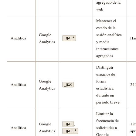
agregado de la
web
Mantener el
estado de la
Google
sesión analítica
Analítica
Has
_ga_*
Analytics
y medir
interacciones
agregadas
Distinguir
usuarios de
Google
forma
Analítica
24 
_gid
Analytics
estadística
durante un
periodo breve
Limitar la
frecuencia de
Google
,
1 m
_gat
Analítica
solicitudes a
Analytics
ap
_gat_*
Google