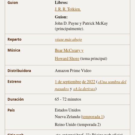
Libros:
Guion
J. R. R. Tolkien.
Guion:
John D. Payne y Patrick McKay
(principalmente).
véase más abajo
Reparto
Bear McCreary y
Música
Howard Shore
(tema principal)
Amazon Prime Video
Distribuidora
1 de septiembre
de 2022
(
«Una sombra del
Estreno
pasado»
y
«A la deriva»
)
65 - 72 minutos
Duración
Estados Unidos
País
Nueva Zelanda (
temporada 1
)
Reino Unido (temporada 2)
<tg-external href="">Página web oficial
Sitio web