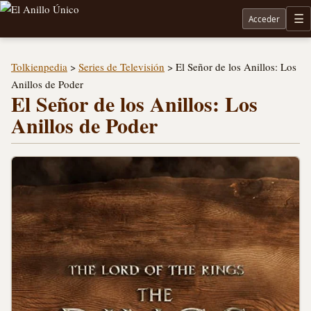
Acceder
M
Noticias sobre Tolkien: El Señor de los Anillos, Los Anillos de Poder, La Caza de Gollum, la 
Tolkienpedia
>
Series de Televisión
>
El Señor de los Anillos: Los
Anillos de Poder
El Señor de los Anillos: Los
Anillos de Poder