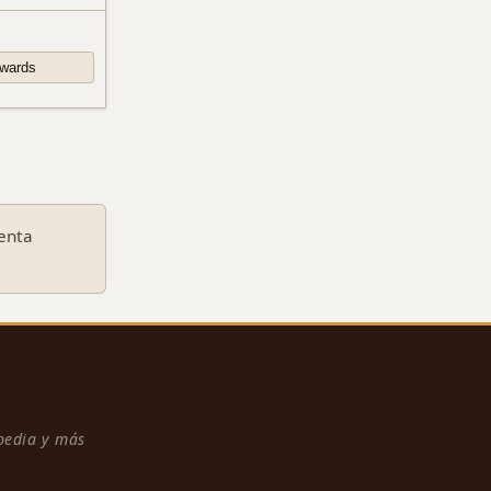
uenta
npedia y más