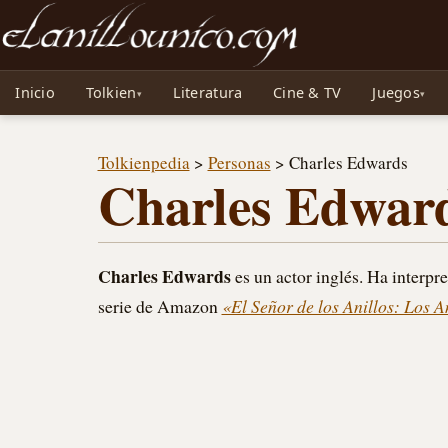
Noticias sobre Tolkien: El Señor de los Anillos, Los Anillos de Poder, La Caza d
Inicio
Tolkien
Literatura
Cine & TV
Juegos
Tolkienpedia
>
Personas
>
Charles Edwards
Charles Edwar
Charles Edwards
es un actor inglés. Ha interpr
serie de Amazon
«El Señor de los Anillos: Los A