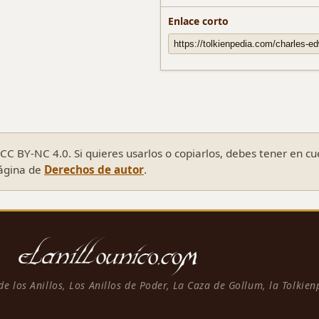
Enlace corto
C BY-NC 4.0. Si quieres usarlos o copiarlos, debes tener en c
página de
Derechos de autor
.
 de los Anillos, Los Anillos de Poder, La Caza de Gollum, la Tolkie