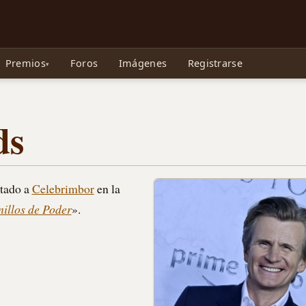
e Gollum, la Tolkienpedia y más
Premios
Foros
Imágenes
Registrarse
ds
etado a
Celebrimbor
en la
nillos de Poder
».