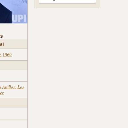
ds
al
e
1969
s Anillos: Los
der