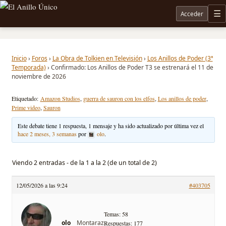
Acceder
M
Noticias sobre Tolkien: El Señor de los Anillos, Los Anillos de Poder, La Caza de Gollum, la 
Inicio
›
Foros
›
La Obra de Tolkien en Televisión
›
Los Anillos de Poder (3ª
Temporada)
›
Confirmado: Los Anillos de Poder T3 se estrenará el 11 de
noviembre de 2026
Etiquetado:
Amazon Studios
,
guerra de sauron con los elfos
,
Los anillos de poder
,
Prime video
,
Sauron
Este debate tiene 1 respuesta, 1 mensaje y ha sido actualizado por última vez el
hace 2 meses, 3 semanas
por
olo
.
Viendo 2 entradas - de la 1 a la 2 (de un total de 2)
12/05/2026 a las 9:24
#403705
Temas: 58
Montaraz
olo
Respuestas: 177