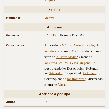
Angband
Familia
Manwë
Hermanos
Afiliación
V.Y. 3400
- Primera Edad 587
Gobierno
Alterando la
Música.
;
Corrompiendo
; el
Conocido por
mundo
; con el mal.; Controlando la mayor
parte de
la Tierra Media.
; Creando a
los Orcos
,
los Trolls
y
los Dragones
; .;
Destruyendo los Dos Árboles.; Robando
los
Silmarils.
; Conquistando
Beleriand
; .;
Corrompiendo a
los Hombres.
; Guerreando
contra los
Valar.
Apariencia y equipo
Tall
Altura