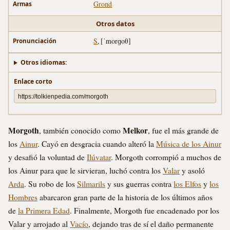
Grond
Armas
Otros datos
S
, [ˈmorɡoθ]
Pronunciación
Otros idiomas:
Enlace corto
Morgoth
Melkor
, también conocido como
, fue el más grande de
los
Ainur
. Cayó en desgracia cuando alteró la
Música de los Ainur
y desafió la voluntad de
Ilúvatar
. Morgoth corrompió a muchos de
los Ainur para que le sirvieran, luchó contra los
Valar
y asoló
Arda
. Su robo de los
Silmarils
y sus guerras contra
los Elfos
y
los
Hombres
abarcaron gran parte de la historia de los últimos años
de
la Primera Edad
. Finalmente, Morgoth fue encadenado por los
Valar y arrojado al
Vacío
, dejando tras de sí el daño permanente