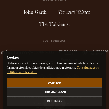
PATROCINAMOS
COLABORAMOS
Cookies
Utilizamos cookies necesarias para el funcionamiento de la web y, de
forma opcional, cookies de analítica para mejorarla.
Consulta nuestra
Política de Privacidad.
ACEPTAR
PERSONALIZAR
Nota legal
Política de privacidad
Política de Cookies
Derechos de autor
IA
RECHAZAR
Sobre El Anillo Único – Contacto
CC BY-NC 4.0
El Anillo Único