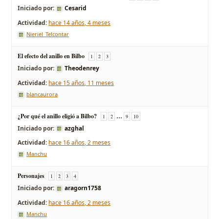
Iniciado por:
Cesarid
hace 14 años, 4 meses
Nieriel_Telcontar
El efecto del anillo en Bilbo
1
2
3
Iniciado por:
Theodenrey
hace 15 años, 11 meses
blancaurora
¿Por qué el anillo eligió a Bilbo?
…
1
2
9
10
Iniciado por:
azghal
hace 16 años, 2 meses
Manchu
Personajes
1
2
3
4
Iniciado por:
aragorn1758
hace 16 años, 2 meses
Manchu