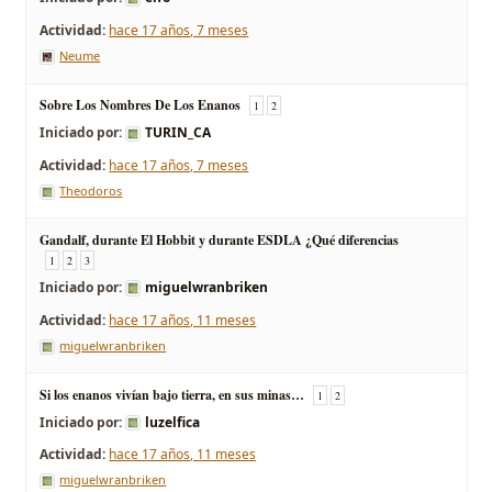
hace 17 años, 7 meses
Neume
Sobre Los Nombres De Los Enanos
1
2
Iniciado por:
TURIN_CA
hace 17 años, 7 meses
Theodoros
Gandalf, durante El Hobbit y durante ESDLA ¿Qué diferencias
1
2
3
Iniciado por:
miguelwranbriken
hace 17 años, 11 meses
miguelwranbriken
Si los enanos vivían bajo tierra, en sus minas…
1
2
Iniciado por:
luzelfica
hace 17 años, 11 meses
miguelwranbriken