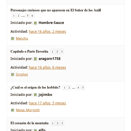
Personajes curiosos que no aparecen en El Señor de los Anill
…
1
2
5
6
Iniciado por:
Hombre-Sauce
hace 16 años, 2 meses
Manchu
Capítulo o Parte Favorita
1
2
3
Iniciado por:
aragorn1758
hace 16 años, 6 meses
Oriohol
¿Cuál es el orígen de los hobbits?
…
1
2
4
5
Iniciado por:
jojimbo
hace 17 años, 5 meses
Nessa_Morgoth
El corazón de la montaña
1
2
3
Iniciado por:
elfo