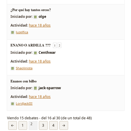
¿Por qué hay tantos orcos?
Iniciado por:
olge
hace 18 años
luzelfica
ENANO O ARDILLA ???
1
2
Iniciado por:
Centhwar
hace 18 años
Shaolinista
Enanos con bilbo
Iniciado por:
jack-sparrow
hace 18 años
LordJackIII
Viendo 15 debates - del 16 al 30 (de un total de 48)
2
←
1
3
4
→