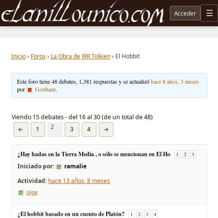
Acceder
M
Noticias sobre Tolkien: El Señor de los Anillos, Los Anillos de Poder, La Caza de Gollum, la 
Inicio
›
Foros
›
La Obra de JRR Tolkien
›
El Hobbit
Este foro tiene 48 debates, 1,381 respuestas y se actualizó
hace 8 años, 3 meses
por
Gorthaur
.
Viendo 15 debates - del 16 al 30 (de un total de 48)
2
←
1
3
4
→
¿Hay hadas en la Tierra Media , o sólo se mencionan en El Ho
1
2
3
Iniciado por:
ramalie
hace 13 años, 8 meses
olge
¿El hobbit basado en un cuento de Platón?
1
2
3
4