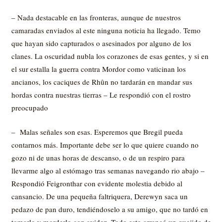
– Nada destacable en las fronteras, aunque de nuestros
camaradas enviados al este ninguna noticia ha llegado. Temo
que hayan sido capturados o asesinados por alguno de los
clanes. La oscuridad nubla los corazones de esas gentes, y si en
el sur estalla la guerra contra Mordor como vaticinan los
ancianos, los caciques de Rhûn no tardarán en mandar sus
hordas contra nuestras tierras – Le respondió con el rostro
preocupado
– Malas señales son esas. Esperemos que Bregil pueda
contarnos más. Importante debe ser lo que quiere cuando no
gozo ni de unas horas de descanso, o de un respiro para
llevarme algo al estómago tras semanas navegando rio abajo –
Respondió Feigronthar con evidente molestia debido al
cansancio. De una pequeña faltriquera, Derewyn saca un
pedazo de pan duro, tendiéndoselo a su amigo, que no tardó en
tomarlo y morderlo con avidez. Todo esto arrancó un quejido de