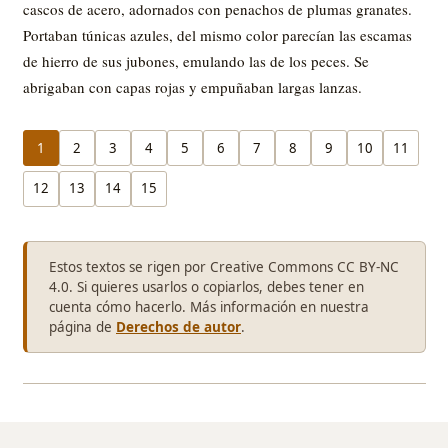
cascos de acero, adornados con penachos de plumas granates.
Portaban túnicas azules, del mismo color parecían las escamas
de hierro de sus jubones, emulando las de los peces. Se
abrigaban con capas rojas y empuñaban largas lanzas.
1
2
3
4
5
6
7
8
9
10
11
12
13
14
15
Estos textos se rigen por Creative Commons CC BY-NC
4.0. Si quieres usarlos o copiarlos, debes tener en
cuenta cómo hacerlo. Más información en nuestra
página de
Derechos de autor
.