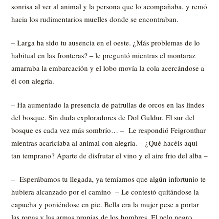
sonrisa al ver al animal y la persona que lo acompañaba, y remó
hacia los rudimentarios muelles donde se encontraban.
– Larga ha sido tu ausencia en el oeste. ¿Más problemas de lo
habitual en las fronteras? – le preguntó mientras el montaraz
amarraba la embarcación y el lobo movía la cola acercándose a
él con alegría.
– Ha aumentado la presencia de patrullas de orcos en las lindes
del bosque. Sin duda exploradores de Dol Guldur. El sur del
bosque es cada vez más sombrío… – Le respondió Feigronthar
mientras acariciaba al animal con alegría. – ¿Qué hacéis aquí
tan temprano? Aparte de disfrutar el vino y el aire frio del alba –
– Esperábamos tu llegada, ya temíamos que algún infortunio te
hubiera alcanzado por el camino – Le contestó quitándose la
capucha y poniéndose en pie. Bella era la mujer pese a portar
las ropas y las armas propias de los hombres. El pelo negro,