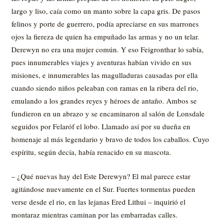
largo y liso, caía como un manto sobre la capa gris. De pasos
felinos y porte de guerrero, podía apreciarse en sus marrones
ojos la fiereza de quien ha empuñado las armas y no un telar.
Derewyn no era una mujer común. Y eso Feigronthar lo sabía,
pues innumerables viajes y aventuras habían vivido en sus
misiones, e innumerables las magulladuras causadas por ella
cuando siendo niños peleaban con ramas en la ribera del rio,
emulando a los grandes reyes y héroes de antaño. Ambos se
fundieron en un abrazo y se encaminaron al salón de Lonsdale
seguidos por Felaróf el lobo. Llamado así por su dueña en
homenaje al más legendario y bravo de todos los caballos. Cuyo
espíritu, según decía, había renacido en su mascota.
– ¿Qué nuevas hay del Este Derewyn? El mal parece estar
agitándose nuevamente en el Sur. Fuertes tormentas pueden
verse desde el rio, en las lejanas Ered Lithui – inquirió el
montaraz mientras caminan por las embarradas calles.