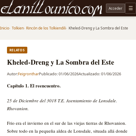
Acceder
M
Noticias sobre Tolkien: El Señor de los Anillos, Los Anillos de Poder, La Caza de Gollum, la 
Inicio
Tolkien
Rincón de los Tolkiendili
Kheled-Dreng y La Sombra del Este
RELATOS
Kheled-Dreng y La Sombra del Este
Autor:
Feigronthar
Publicado: 01/06/2026
Actualizado: 01/06/2026
Capítulo 1. El reencuentro.
25 de Diciembre del 3018 T.E. Asentamiento de Lonsdale.
Rhovanion.
Frio era el invierno en el sur de las viejas tierras de Rhovanion.
Sobre todo en la pequeña aldea de Lonsdale, situada allá donde