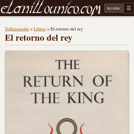
Acceder
M
Noticias sobre Tolkien: El Señor de los Anillos, Los Anillos de Poder, La Caza de Gollum, la 
Tolkienpedia
>
Libros
>
El retorno del rey
El retorno del rey