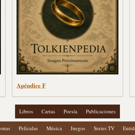
Apéndice F
Libros
Cartas
Poesía
Publicaciones
sonas
Películas
Música
Juegos
Series TV
Entid