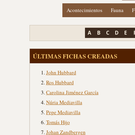
Acontecimientos
Fauna
F
A
B
C
D
E
ÚLTIMAS FICHAS CREADAS
John Hubbard
Ros Hubbard
Carolina Jiménez García
Núria Mediavilla
Pepe Mediavilla
Tomás Hijo
Johan Zandbergen