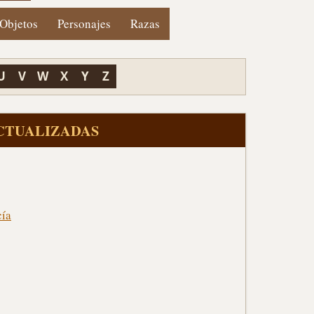
Objetos
Personajes
Razas
U
V
W
X
Y
Z
ACTUALIZADAS
cía