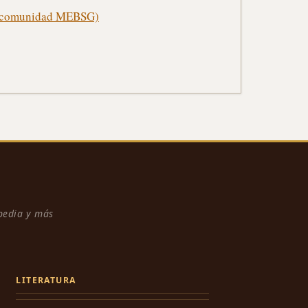
o (comunidad MEBSG)
npedia y más
LITERATURA