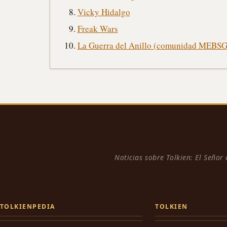
Vicky Hidalgo
Freak Wars
La Guerra del Anillo (comunidad MEBSG
Noticias sobre Tolkien: El Señor
TOLKIENPEDIA
TOLKIEN