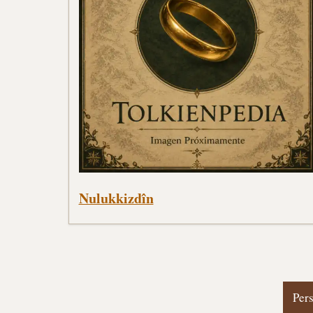
Nulukkizdîn
Per