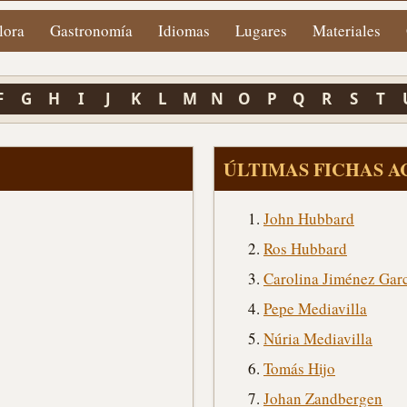
lora
Gastronomía
Idiomas
Lugares
Materiales
F
G
H
I
J
K
L
M
N
O
P
Q
R
S
T
ÚLTIMAS FICHAS 
John Hubbard
Ros Hubbard
Carolina Jiménez Gar
Pepe Mediavilla
Núria Mediavilla
Tomás Hijo
Johan Zandbergen