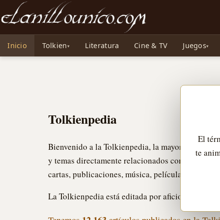
Noticias sobre Tolkien: El Señor de los Anillos, Los Anillos de Poder, La Caza d
Inicio
Tolkien
Literatura
Cine & TV
Juegos
Tolkienpedia
El té
Bienvenido a la Tolkienpedia, la mayor enciclope
te ani
y temas directamente relacionados con él: personaj
cartas, publicaciones, música, películas, series d
La Tolkienpedia está editada por aficionados a la o
12.163