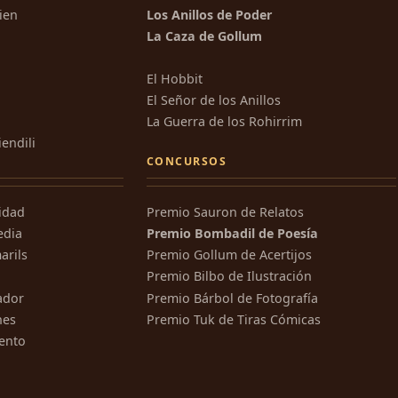
kien
Los Anillos de Poder
La Caza de Gollum
El Hobbit
El Señor de los Anillos
La Guerra de los Rohirrim
iendili
CONCURSOS
ridad
Premio Sauron de Relatos
edia
Premio Bombadil de Poesía
arils
Premio Gollum de Acertijos
Premio Bilbo de Ilustración
ador
Premio Bárbol de Fotografía
nes
Premio Tuk de Tiras Cómicas
ento