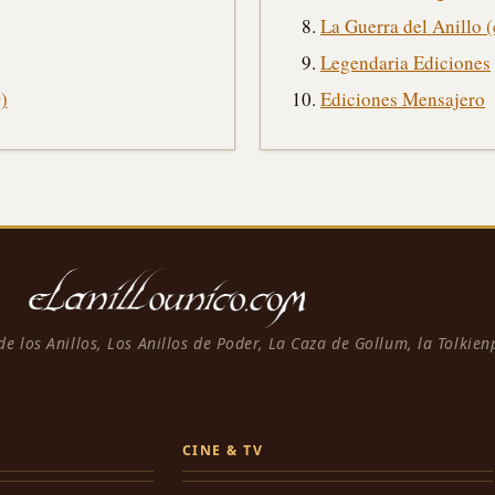
La Guerra del Anill
Legendaria Ediciones
)
Ediciones Mensajero
 de los Anillos, Los Anillos de Poder, La Caza de Gollum, la Tolkie
CINE & TV