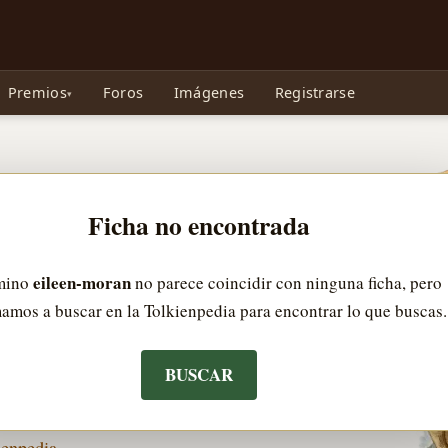
e Gollum, la Tolkienpedia y más
Premios
Foros
Imágenes
Registrarse
Ficha no encontrada
eileen-moran
rmino
no parece coincidir con ninguna ficha, pero
dia sobre el Legendarium de la obra de
J. R. R. Tolkien
mamos a buscar en la Tolkienpedia para encontrar lo que buscas.
es, lugares, acontecimientos, objetos, razas, libros,
e televisión, juegos y mucho más.
BUSCAR
bra de J. R. R. Tolkien y es de libre acceso.