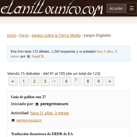
Acceder
M
Noticias sobre Tolkien: El Señor de los Anillos, Los Anillos de Poder, La Caza de Gollum, la 
Inicio
›
Foros
›
Juegos sobre la Tierra Media
›
Juegos Digitales
Este foro tiene 123 debates, 1,265 respuestas y se actualizó
hace 9 años, 8
meses
por
SagaCR
.
Viendo 15 debates - del 91 al 105 (de un total de 123)
7
…
←
1
2
3
6
8
9
→
Guia de golden sun 2?
Iniciado por:
peregrinoscuro
hace 21 años, 3 meses
peregrinoscuro
Traducción desastrosa de ERDR de EA