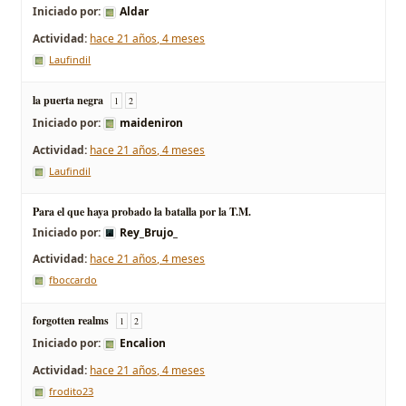
Iniciado por:
Aldar
hace 21 años, 4 meses
Laufindil
la puerta negra
1
2
Iniciado por:
maideniron
hace 21 años, 4 meses
Laufindil
Para el que haya probado la batalla por la T.M.
Iniciado por:
Rey_Brujo_
hace 21 años, 4 meses
fboccardo
forgotten realms
1
2
Iniciado por:
Encalion
hace 21 años, 4 meses
frodito23