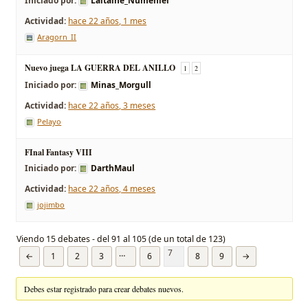
Iniciado por:
Laitaine_Numeniel
hace 22 años, 1 mes
Aragorn_II
Nuevo juega LA GUERRA DEL ANILLO
1
2
Iniciado por:
Minas_Morgull
hace 22 años, 3 meses
Pelayo
FInal Fantasy VIII
Iniciado por:
DarthMaul
hace 22 años, 4 meses
jojimbo
Viendo 15 debates - del 91 al 105 (de un total de 123)
7
…
←
1
2
3
6
8
9
→
Debes estar registrado para crear debates nuevos.