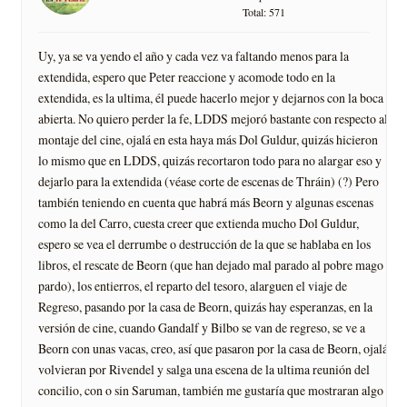
Total: 571
Uy, ya se va yendo el año y cada vez va faltando menos para la
extendida, espero que Peter reaccione y acomode todo en la
extendida, es la ultima, él puede hacerlo mejor y dejarnos con la boca
abierta. No quiero perder la fe, LDDS mejoró bastante con respecto al
montaje del cine, ojalá en esta haya más Dol Guldur, quizás hicieron
lo mismo que en LDDS, quizás recortaron todo para no alargar eso y
dejarlo para la extendida (véase corte de escenas de Thráin) (?) Pero
también teniendo en cuenta que habrá más Beorn y algunas escenas
como la del Carro, cuesta creer que extienda mucho Dol Guldur,
espero se vea el derrumbe o destrucción de la que se hablaba en los
libros, el rescate de Beorn (que han dejado mal parado al pobre mago
pardo), los entierros, el reparto del tesoro, alarguen el viaje de
Regreso, pasando por la casa de Beorn, quizás hay esperanzas, en la
versión de cine, cuando Gandalf y Bilbo se van de regreso, se ve a
Beorn con unas vacas, creo, así que pasaron por la casa de Beorn, ojalá
volvieran por Rivendel y salga una escena de la ultima reunión del
concilio, con o sin Saruman, también me gustaría que mostraran algo