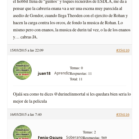
el hobbit llena de “guiños” y toques recuerdos de ESDLA, me da a
pensar que la cabreria enana va a ser una escena muy parecida al
asedio de Gondor, cuando llega Theoden con el ejercito de Rohan y
hacen la carga contra los orcos, de fondo la musica de Rohan. Lo
mismo pero con enanos, la musica de durin tal vez, o la de los enanos
y… cabras JA.
15/03/2015 a las 22:09
#354110
Temas: 0
Aprendiz
juan18
Respuestas: 11
Total: 11
Ojalá sea como tu dices @durinelinmortal si les quedara bien seria lo
mejor de la pelicula
16/03/2015 a las 7:40
#354116
Temas: 2
Soberano
Fenix-Oscuro
Respuestas: 569