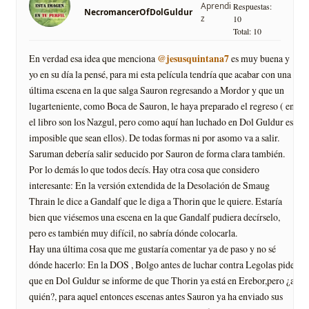
Aprendi
Respuestas:
NecromancerOfDolGuldur
z
10
Total: 10
@jesusquintana7
En verdad esa idea que menciona
es muy buena y
yo en su día la pensé, para mi esta película tendría que acabar con una
última escena en la que salga Sauron regresando a Mordor y que un
lugarteniente, como Boca de Sauron, le haya preparado el regreso ( en
el libro son los Nazgul, pero como aquí han luchado en Dol Guldur es
imposible que sean ellos). De todas formas ni por asomo va a salir.
Saruman debería salir seducido por Sauron de forma clara también.
Por lo demás lo que todos decís. Hay otra cosa que considero
interesante: En la versión extendida de la Desolación de Smaug
Thrain le dice a Gandalf que le diga a Thorin que le quiere. Estaría
bien que viésemos una escena en la que Gandalf pudiera decírselo,
pero es también muy difícil, no sabría dónde colocarla.
Hay una última cosa que me gustaría comentar ya de paso y no sé
dónde hacerlo: En la DOS , Bolgo antes de luchar contra Legolas pide
que en Dol Guldur se informe de que Thorin ya está en Erebor,pero ¿a
quién?, para aquel entonces escenas antes Sauron ya ha enviado sus