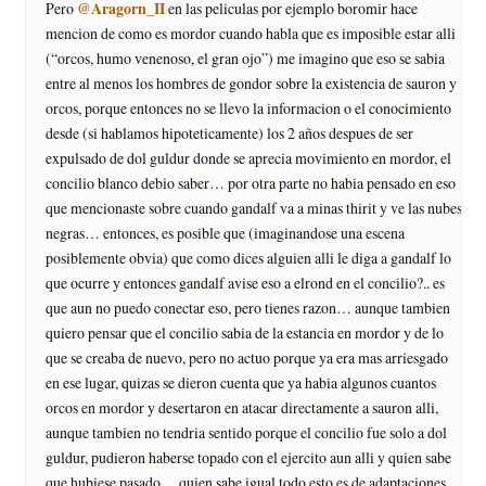
@Aragorn_II
Pero
en las peliculas por ejemplo boromir hace
mencion de como es mordor cuando habla que es imposible estar alli
(“orcos, humo venenoso, el gran ojo”) me imagino que eso se sabia
entre al menos los hombres de gondor sobre la existencia de sauron y
orcos, porque entonces no se llevo la informacion o el conocimiento
desde (si hablamos hipoteticamente) los 2 años despues de ser
expulsado de dol guldur donde se aprecia movimiento en mordor, el
concilio blanco debio saber… por otra parte no habia pensado en eso
que mencionaste sobre cuando gandalf va a minas thirit y ve las nubes
negras… entonces, es posible que (imaginandose una escena
posiblemente obvia) que como dices alguien alli le diga a gandalf lo
que ocurre y entonces gandalf avise eso a elrond en el concilio?.. es
que aun no puedo conectar eso, pero tienes razon… aunque tambien
quiero pensar que el concilio sabia de la estancia en mordor y de lo
que se creaba de nuevo, pero no actuo porque ya era mas arriesgado
en ese lugar, quizas se dieron cuenta que ya habia algunos cuantos
orcos en mordor y desertaron en atacar directamente a sauron alli,
aunque tambien no tendria sentido porque el concilio fue solo a dol
guldur, pudieron haberse topado con el ejercito aun alli y quien sabe
que hubiese pasado… quien sabe igual todo esto es de adaptaciones