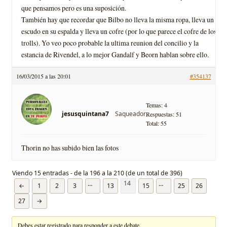
que pensamos pero es una suposición.
También hay que recordar que Bilbo no lleva la misma ropa, lleva un
escudo en su espalda y lleva un cofre (por lo que parece el cofre de los
trolls). Yo veo poco probable la ultima reunion del concilio y la
estancia de Rivendel, a lo mejor Gandalf y Beorn hablan sobre ello.
16/03/2015 a las 20:01
#354137
Temas: 4
Saqueador
jesusquintana7
Respuestas: 51
Total: 55
Thorin no has subido bien las fotos
Viendo 15 entradas - de la 196 a la 210 (de un total de 396)
14
…
…
←
1
2
3
13
15
25
26
27
→
Debes estar registrado para responder a este debate.