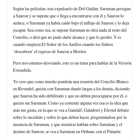
Según las películas, tras expulsarlo de Dol Guldur, Saruman persigue
a Sauron y se supone que o llega a encontrarse con él y Sauron lo
seduce, o Saruman ya había caído bajo el influjo de Sauron y lo deja
escapar. Sea como sea, se supone Saruman no dirá nada al resto del
Concilio, o dirá que no pudo darle alcance y que lo perdió. Y es
cuando empieza El Señor de los Anillos cuando los Sabios
‘descubren’ el regreso de Sauron a Mordor.
Pero nos estamos desviando, este es un tema para hablar de la Versión
Extendida.
Yo creo que como mucho pondrán una reunión del Concilio Blanco
en Rivendel, quizás con Saruman dando largas a los demás, diciendo
que Sauron ha sido debilitado y que no deben preocuparse por él, o
quizás sin Saruman. Como ya comenté alguna vez esa es la idea que
más me gusta, en la que se vea a Gandalf, Galadriel y Elrond debatir
sobre lo sucedido y sobre lo que deben hacer, preguntándose por la
ausencia de Saruman, y que mientras hablan sobre Saruman y el
destino de Sauron, se vea a Saruman en Orthanc con el Palantir.