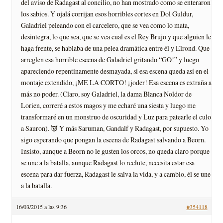
del aviso de Radagast al concilio, no han mostrado como se enteraron
los sabios. Y ojalá corrijan esos horribles cortes en Dol Guldur,
Galadriel peleando con el carcelero, que se vea como lo mata,
desintegra, lo que sea, que se vea cual es el Rey Brujo y que alguien le
haga frente, se hablaba de una pelea dramática entre él y Elrond. Que
arreglen esa horrible escena de Galadriel gritando “GO!” y luego
apareciendo repentinamente desmayada, si esa escena queda así en el
montaje extendido, ¡ME LA CORTO! ¡joder! Esa escena es extraña a
más no poder. (Claro, soy Galadriel, la dama Blanca Noldor de
Lorien, correré a estos magos y me echaré una siesta y luego me
transformaré en un monstruo de oscuridad y Luz para patearle el culo
a Sauron). 👿 Y más Saruman, Gandalf y Radagast, por supuesto. Yo
sigo esperando que pongan la escena de Radagast salvando a Beorn.
Insisto, aunque a Beorn no le gusten los orcos, no queda claro porque
se une a la batalla, aunque Radagast lo reclute, necesita estar esa
escena para dar fuerza, Radagast le salva la vida, y a cambio, él se une
a la batalla.
16/03/2015 a las 9:36
#354118