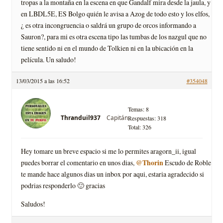
tropas a la montaña en la escena en que Gandalf mira desde la jaula, y
en LBDL5E, ES Bolgo quién le avisa a Azog de todo esto y los elfos,
¿ es otra incongruencia o saldrá un grupo de orcos informando a
Sauron?, para mi es otra escena tipo las tumbas de los nazgul que no
tiene sentido ni en el mundo de Tolkien ni en la ubicación en la
película. Un saludo!
13/03/2015 a las 16:52
#354048
Temas: 8
Capitán
Thranduil937
Respuestas: 318
Total: 326
Hey tomare un breve espacio si me lo permites aragorn_ii, igual
@Thorin
puedes borrar el comentario en unos dias,
Escudo de Roble
te mande hace algunos dias un inbox por aqui, estaria agradecido si
podrias responderlo 🙂 gracias
Saludos!