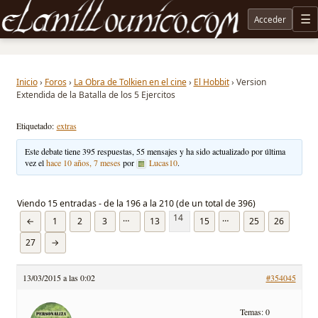
Acceder
M
Noticias sobre Tolkien: El Señor de los Anillos, Los Anillos de Poder, La Caza de Gollum, la 
Inicio
›
Foros
›
La Obra de Tolkien en el cine
›
El Hobbit
›
Version
Extendida de la Batalla de los 5 Ejercitos
Etiquetado:
extras
Este debate tiene 395 respuestas, 55 mensajes y ha sido actualizado por última
vez el
hace 10 años, 7 meses
por
Lucas10
.
Viendo 15 entradas - de la 196 a la 210 (de un total de 396)
14
…
…
←
1
2
3
13
15
25
26
27
→
13/03/2015 a las 0:02
#354045
Temas: 0