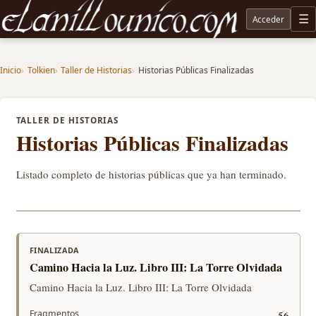
Acceder
M
Noticias sobre Tolkien: El Señor de los Anillos, Los Anillos de Poder, La Caza de Gollum, la 
Inicio
Tolkien
Taller de Historias
Historias Públicas Finalizadas
TALLER DE HISTORIAS
Historias Públicas Finalizadas
Listado completo de historias públicas que ya han terminado.
FINALIZADA
Camino Hacia la Luz. Libro III: La Torre Olvidada
Camino Hacia la Luz. Libro III: La Torre Olvidada
Fragmentos
56