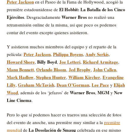
Peter Jackson
en el Paseo de la Fama de Hollywood, acogió la
El Hobbit: La Batalla de los Cinco
première estadounidense de
Ejércitos
Warner Bros
. Desgraciadamente
no realizó una
retransmisión online de la misma, asi que poco os podemos
contar del evento excepto quienes asistieron.
Y asistieron muchos miembros del equipo y el reparto de la
Peter Jackson
Philippa Boyens
Andy Serkis
película:
,
,
,
Howard Shore
Billy Boyd
Joe Letteri
Richard Armitage
,
,
,
,
Manu Bennett
Orlando Bloom
Jed Brophy
John Callen
,
,
,
,
Mark Hadlow
Stephen Hunter
William Kircher
Evangeline
,
,
,
Lilly
Graham McTavish
Dean O’Gorman
Lee Pace
Elijah
,
,
,
y
Wood
Warner Bros
MGM
New
, además de los ‘jefazos’ de
,
y
Line Cinema
.
Pero lo que sí podemos hacer es traeros una selección de fotos
del evento de anoche, una première muy similar a la
première
La Desolación de Smaug
mundia
l de
celebrada en ese mismo