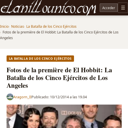
Acceder
M
Noticias sobre Tolkien: El Señor de los Anillos, Los Anillos de Poder, La Caza de Gollum, la 
Inicio
Noticias
La Batalla de los Cinco Ejércitos
Fotos de la première de El Hobbit: La Batalla de los Cinco Ejércitos de Los
Angeles
LA BATALLA DE LOS CINCO EJÉRCITOS
Fotos de la première de El Hobbit: La
Batalla de los Cinco Ejércitos de Los
Angeles
Aragorn_II
Publicado:
10/12/2014 a las 19.04