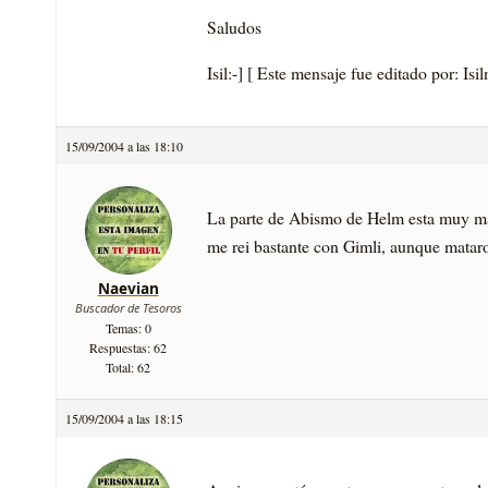
Saludos
Isil:-] [ Este mensaje fue editado por: Is
15/09/2004 a las 18:10
La parte de Abismo de Helm esta muy mal
me rei bastante con Gimli, aunque mataro
Naevian
Buscador de Tesoros
Temas: 0
Respuestas: 62
Total: 62
15/09/2004 a las 18:15