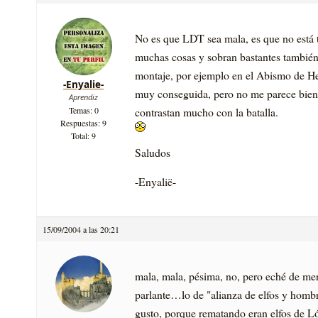
No es que LDT sea mala, es que no está t
muchas cosas y sobran bastantes también. 
montaje, por ejemplo en el Abismo de He
-Enyalie-
muy conseguida, pero no me parece bien 
Aprendiz
contrastan mucho con la batalla.
Temas: 0
Respuestas: 9
Total: 9
Saludos
-Enyalië-
15/09/2004 a las 20:21
mala, mala, pésima, no, pero eché de men
parlante…lo de "alianza de elfos y hombre
gusto, porque rematando eran elfos de L