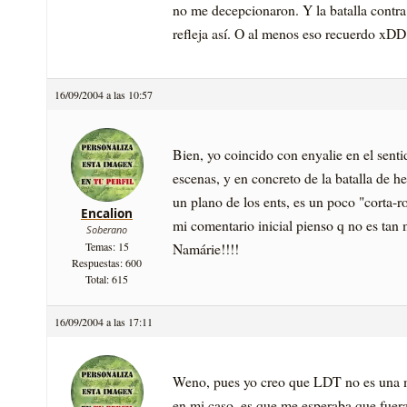
no me decepcionaron. Y la batalla contra 
refleja así­. O al menos eso recuerdo xDD
16/09/2004 a las 10:57
Bien, yo coincido con enyalie en el sentid
escenas, y en concreto de la batalla de he
un plano de los ents, es un poco "corta-ro
Encalion
mi comentario inicial pienso q no es tan
Soberano
Namárie!!!!
Temas: 15
Respuestas: 600
Total: 615
16/09/2004 a las 17:11
Weno, pues yo creo que LDT no es una ma
en mi caso, es que me esperaba que fuera