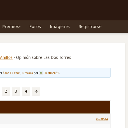
e Gollum, la Tolkienpedia y más
Premios
Foros
Imágenes
Registrarse
 Anillos
›
Opinión sobre Las Dos Torres
 el
hace 17 años, 4 meses
por
Telumendil
.
2
3
4
→
#268614