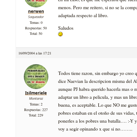
menos. Pero me reitero, si no se la comp
nerwen
adaptada respecto al libro.
Saqueador
Temas: 0
Saludos
Respuestas: 50
Total: 50
16/09/2004 a las 17:21
Todos tiene razon, sin embargo yo creo 
dice Naevian la descripcion misma del 
aunque PJ habra querido hacerla mas o m
Isilmeriele
adaptar un libro a pelicula, y mas un li
Montaraz
buena, es aceptable. Lo que NO me gusto 
Temas: 2
Respuestas: 227
pobres estaban en el otoño de sus vidas, t
Total: 229
ponerles a los pobres una batalla…. :-Y
voy a segir opinando x que si no……..