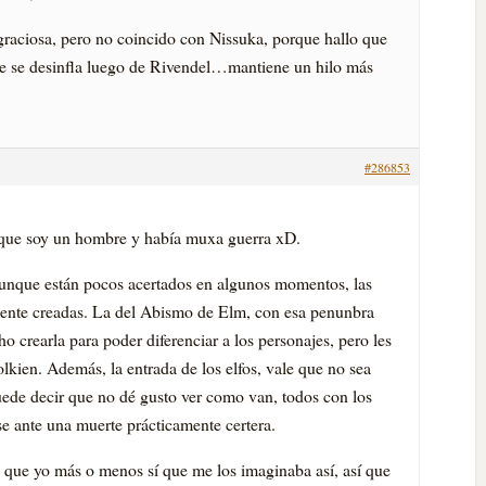
graciosa, pero no coincido con Nissuka, porque hallo que
e se desinfla luego de Rivendel…mantiene un hilo más
#286853
rque soy un hombre y habí­a muxa guerra xD.
aunque están pocos acertados en algunos momentos, las
mente creadas. La del Abismo de Elm, con esa penunbra
 crearla para poder diferenciar a los personajes, pero les
lkien. Además, la entrada de los elfos, vale que no sea
puede decir que no dé gusto ver como van, todos con los
 ante una muerte prácticamente certera.
 que yo más o menos sí­ que me los imaginaba así­, así­ que