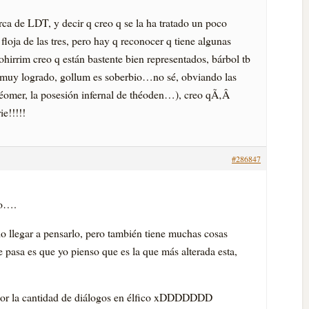
rca de LDT, y decir q creo q se la ha tratado un poco
 floja de las tres, pero hay q reconocer q tiene algunas
ohirrim creo q están bastente bien representados, bárbol tb
á muy logrado, gollum es soberbio…no sé, obviando las
e éomer, la posesión infernal de théoden…), creo qÃ‚Â
e!!!!!
#286847
lo….
edo llegar a pensarlo, pero también tiene muchas cosas
pasa es que yo pienso que es la que más alterada esta,
por la cantidad de diálogos en élfico xDDDDDDD