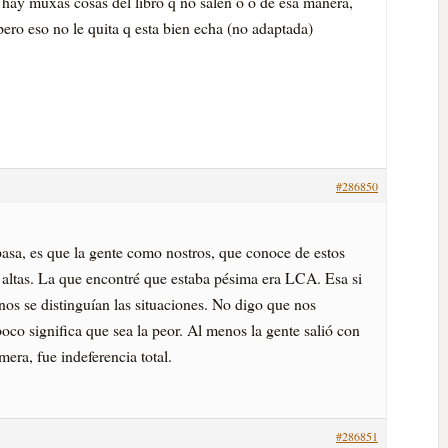
 hay muxas cosas del libro q no salen o o de esa manera,
pero eso no le quita q esta bien echa (no adaptada)
#286850
sa, es que la gente como nostros, que conoce de estos
s altas. La que encontré que estaba pésima era LCA. Esa si
s se distinguí­an las situaciones. No digo que nos
o significa que sea la peor. Al menos la gente salió con
era, fue indeferencia total.
#286851