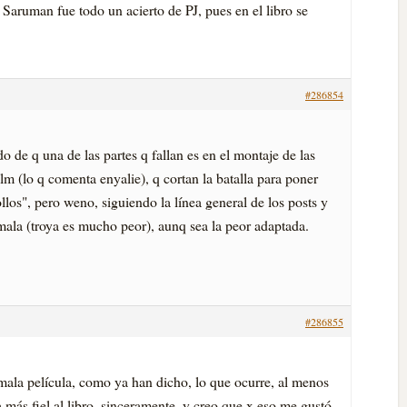
Saruman fue todo un acierto de PJ, pues en el libro se
#286854
o de q una de las partes q fallan es en el montaje de las
lm (lo q comenta enyalie), q cortan la batalla para poner
llos", pero weno, siguiendo la lí­nea general de los posts y
 mala (troya es mucho peor), aunq sea la peor adaptada.
#286855
la pelí­cula, como ya han dicho, lo que ocurre, al menos
 más fiel al libro, sinceramente, y creo que x eso me gustó