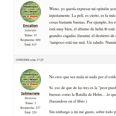
Weno, yo querí­a expresar mi opinión ace
injustamente. La peli, es cierto, es la más
cosas bastante buenas. Por ejemplo, los r
Encalion
está muy bien, el abismo de helm tb est
Soberano
grandes cagadas (faramir, el destierro d
Temas: 15
Respuestas: 600
´tampoco está tan mal. Un saludo. Namári
Total: 615
15/09/2004 a las 17:25
No creo que sea mala ni nada por el esti
Si, eso de que de las tres es la "peor pu
Isilmeriele
buenas como la Batalla de Helm….lo que 
Montaraz
(basandose en el libro )
Temas: 2
Respuestas: 227
Sin embargo a mi me gusto, sobre todo 
Total: 229