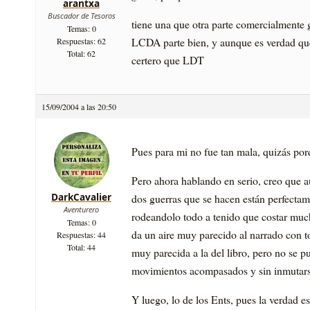
arantxa
Buscador de Tesoros
tiene una que otra parte comercialmente 
Temas: 0
LCDA parte bien, y aunque es verdad qu
Respuestas: 62
Total: 62
certero que LDT
15/09/2004 a las 20:50
Pues para mi no fue tan mala, quizás po
Pero ahora hablando en serio, creo que 
DarkCavalier
dos guerras que se hacen están perfecta
Aventurero
rodeandolo todo a tenido que costar mucho
Temas: 0
da un aire muy parecido al narrado con to
Respuestas: 44
Total: 44
muy parecida a la del libro, pero no se 
movimientos acompasados y sin inmutarse
Y luego, lo de los Ents, pues la verdad es