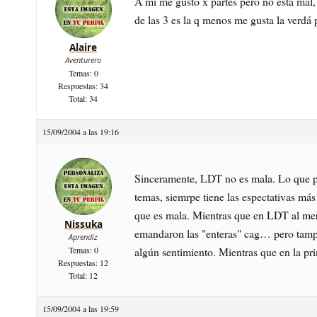
A mi me gustó x partes pero no esta mal,
de las 3 es la q menos me gusta la verdá 
Alaire
Aventurero
Temas: 0
Respuestas: 34
Total: 34
15/09/2004 a las 19:16
Sinceramente, LDT no es mala. Lo que pa
temas, siemrpe tiene las espectativas má
que es mala. Mientras que en LDT al meno
Nissuka
emandaron las "enteras" cag… pero tampoc
Aprendiz
algún sentimiento. Mientras que en la prim
Temas: 0
Respuestas: 12
Total: 12
15/09/2004 a las 19:59