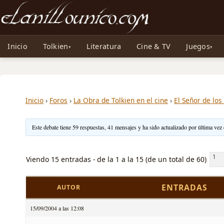
Noticias sobre Tolkien: El Señor de los Anillos, Los Anillos de Poder, La Caza d
Inicio
Tolkien
Literatura
Cine & TV
Juegos
Inicio
›
Foros
›
La Obra de Tolkien en el cine
›
El Señor de los
Este debate tiene 59 respuestas, 41 mensajes y ha sido actualizado por última vez
1
Viendo 15 entradas - de la 1 a la 15 (de un total de 60)
ENTRADAS
AUTOR
15/09/2004 a las 12:08