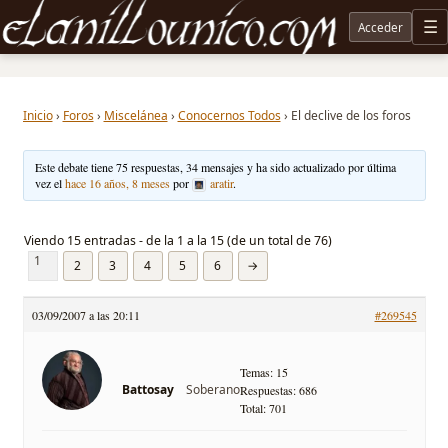
Acceder
M
Noticias sobre Tolkien: El Señor de los Anillos, Los Anillos de Poder, La Caza de Gollum, la 
Inicio
›
Foros
›
Miscelánea
›
Conocernos Todos
›
El declive de los foros
Este debate tiene 75 respuestas, 34 mensajes y ha sido actualizado por última
vez el
hace 16 años, 8 meses
por
aratir
.
Viendo 15 entradas - de la 1 a la 15 (de un total de 76)
1
2
3
4
5
6
→
03/09/2007 a las 20:11
#269545
Temas: 15
Soberano
Battosay
Respuestas: 686
Total: 701