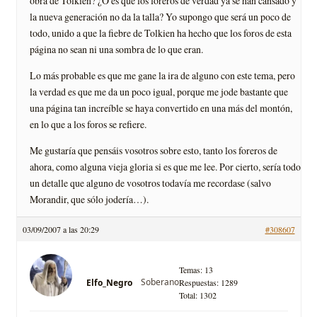
obra de Tolkien? ¿O es que los foreros de verdad ya se han cansado y
la nueva generación no da la talla? Yo supongo que será un poco de
todo, unido a que la fiebre de Tolkien ha hecho que los foros de esta
página no sean ni una sombra de lo que eran.
Lo más probable es que me gane la ira de alguno con este tema, pero
la verdad es que me da un poco igual, porque me jode bastante que
una página tan increíble se haya convertido en una más del montón,
en lo que a los foros se refiere.
Me gustaría que pensáis vosotros sobre esto, tanto los foreros de
ahora, como alguna vieja gloria si es que me lee. Por cierto, sería todo
un detalle que alguno de vosotros todavía me recordase (salvo
Morandir, que sólo jodería…).
03/09/2007 a las 20:29
#308607
Temas: 13
Soberano
Elfo_Negro
Respuestas: 1289
Total: 1302