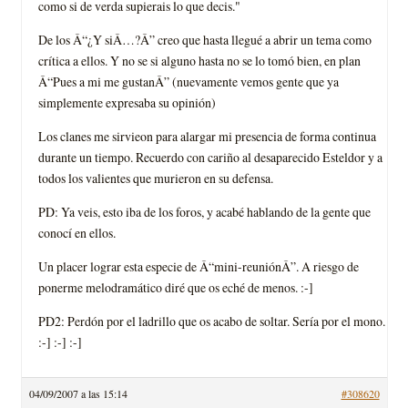
como si de verda supierais lo que decis."
De los Â“¿Y siÂ…?Â” creo que hasta llegué a abrir un tema como
crítica a ellos. Y no se si alguno hasta no se lo tomó bien, en plan
Â“Pues a mi me gustanÂ” (nuevamente vemos gente que ya
simplemente expresaba su opinión)
Los clanes me sirvieon para alargar mi presencia de forma continua
durante un tiempo. Recuerdo con cariño al desaparecido Esteldor y a
todos los valientes que murieron en su defensa.
PD: Ya veis, esto iba de los foros, y acabé hablando de la gente que
conocí en ellos.
Un placer lograr esta especie de Â“mini-reuniónÂ”. A riesgo de
ponerme melodramático diré que os eché de menos. :-]
PD2: Perdón por el ladrillo que os acabo de soltar. Sería por el mono.
:-] :-] :-]
04/09/2007 a las 15:14
#308620