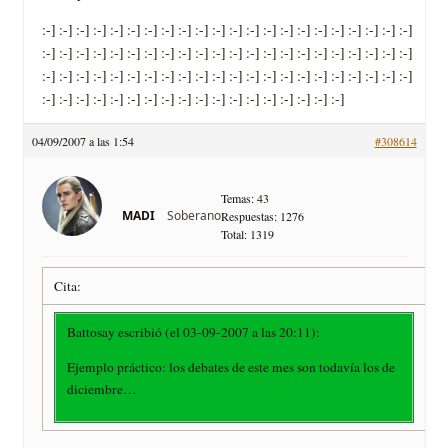
:-] :-] :-] :-] :-] :-] :-] :-] :-] :-] :-] :-] :-] :-] :-] :-] :-] :-] :-] :-] :-] :-]
:-] :-] :-] :-] :-] :-] :-] :-] :-] :-] :-] :-] :-] :-] :-] :-] :-] :-] :-] :-] :-] :-]
:-] :-] :-] :-] :-] :-] :-] :-] :-] :-] :-] :-] :-] :-] :-] :-] :-] :-] :-] :-] :-] :-]
:-] :-] :-] :-] :-] :-] :-] :-] :-] :-] :-] :-] :-] :-] :-] :-] :-] :-]
04/09/2007 a las 1:54
#308614
Temas: 43
Soberano
MADI
Respuestas: 1276
Total: 1319
Cita:
Battosay escribió (el 03-09-2007 a las 20:11):
Ejemplo práctico: los debates de este mes son todavía los de
diciembre…