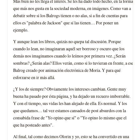
Más bien no les llega el interés. Se les ha dado todo hecho, en la forma
que más nos gusta en la sociedad moderna, en imágenes. Como van a
debatir sobre si los Balrogs tienen o no alas, si a fin de cuentas para
ellos es "palabra de Jackson" que sí las tienen… Por poner un
ejemplo.
Y aunque lean los libros, quizás no quepa tal discusión. Porque
cuando lo lean, no imaginaran aquél ser borroso y oscuro que los
demás nos imaginamos cuando lo leímos por primera vez. ¿Serán
sombras? ¿Serán alas? Ellos verán, como si lo tuvieran en frente, a ese
Balrog creado por animación electrónica de Moria. Y para qué
esforzarse en ir más allá.
¿Y los de siempre? Obviamente los intereses cambian. Gente muy
buena ha pasado por ésta página, y ha dejado un recuero imborrable.
Y con el tiempo, sus vidas les han alejado de ella. Es normal. Y los
que quedamos… tal vez estamos cansados de post absurdos con la
consabida frase de "Yo opino que sí" o "Yo opino lo mismo que el
que ha posteado antes".
Al final, tal como decimos Olorin y yo, esto se ha convertido en una