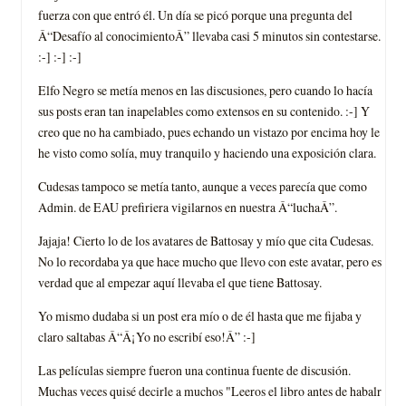
fuerza con que entró él. Un día se picó porque una pregunta del
Â“Desafío al conocimientoÂ” llevaba casi 5 minutos sin contestarse.
:-] :-] :-]
Elfo Negro se metía menos en las discusiones, pero cuando lo hacía
sus posts eran tan inapelables como extensos en su contenido. :-] Y
creo que no ha cambiado, pues echando un vistazo por encima hoy le
he visto como solía, muy tranquilo y haciendo una exposición clara.
Cudesas tampoco se metía tanto, aunque a veces parecía que como
Admin. de EAU prefiriera vigilarnos en nuestra Â“luchaÂ”.
Jajaja! Cierto lo de los avatares de Battosay y mío que cita Cudesas.
No lo recordaba ya que hace mucho que llevo con este avatar, pero es
verdad que al empezar aquí llevaba el que tiene Battosay.
Yo mismo dudaba si un post era mío o de él hasta que me fijaba y
claro saltabas Â“Â¡Yo no escribí eso!Â” :-]
Las películas siempre fueron una continua fuente de discusión.
Muchas veces quisé decirle a muchos "Leeros el libro antes de habalr