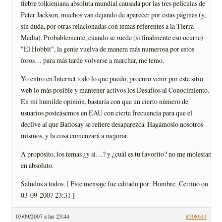
fiebre tolkieniana absoluta mundial causada por las tres películas de
Peter Jackson, muchos van dejando de aparecer por estas páginas (y,
sin duda, por otras relacionadas con temas referentes a la Tierra
Media). Probablemente, cuando se ruede (si finalmente eso ocurre)
"El Hobbit", la gente vuelva de manera más numerosa por estos
foros… para más tarde volverse a marchar, me temo.
Yo entro en Internet todo lo que puedo, procuro venir por este sitio
web lo más posible y mantener activos los Desafíos al Conocimiento.
En mi humilde opinión, bastaría con que un cierto número de
usuarios posteásemos en EAU con cierta frecuencia para que el
declive al que Battosay se refiere desaparezca. Hagámoslo nosotros
mismos, y la cosa comenzará a mejorar.
A propósito, los temas ¿y si…? y ¿cuál es tu favorito? no me molestan
en absoluto.
Saludos a todos. [ Este mensaje fue editado por: Hombre_Cetrino on
03-09-2007 23:31 ]
03/09/2007 a las 23:44
#308611