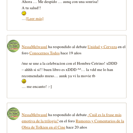
Ahora … Me despido … aunq con una sonrisa!
A tu salud!!
…
[Leer más]
NessaMelwasul
ha respondido al debate
Unidad y Cerveza
en el
foro
Conocernos Todos
hace 19 años
/me se une a la celebracion con el Hombre Cetrino! xDDD
– ahhh si si!! buen libro es xDDD ^^… la vdd me lo han
recomendado muxo… aunk ya vi la movie tb
… me encanto! :-]
NessaMelwasul
ha respondido al debate
¿Cuál es la frase más
emotiva de la trilogia?
en el foro
Rumores y Comentarios de la
Obra de Tolkien en el Cine
hace 20 años