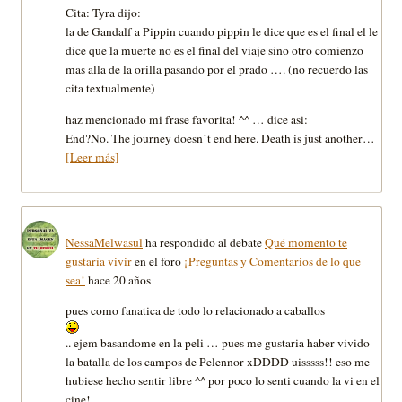
Cita: Tyra dijo:
la de Gandalf a Pippin cuando pippin le dice que es el final el le
dice que la muerte no es el final del viaje sino otro comienzo
mas alla de la orilla pasando por el prado …. (no recuerdo las
cita textualmente)
haz mencionado mi frase favorita! ^^ … dice asi:
End?No. The journey doesn´t end here. Death is just another…
[Leer más]
NessaMelwasul
ha respondido al debate
Qué momento te
gustaría vivir
en el foro
¡Preguntas y Comentarios de lo que
sea!
hace 20 años
pues como fanatica de todo lo relacionado a caballos
.. ejem basandome en la peli … pues me gustaria haber vivido
la batalla de los campos de Pelennor xDDDD uisssss!! eso me
hubiese hecho sentir libre ^^ por poco lo senti cuando la vi en el
cine! ….