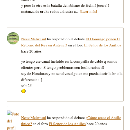
y pues la otra es la batalla del abismo de Helm! joerrr!!
matanza de uruks rudos a diestra a…
[Leer más]
NessaMelwasul
ha respondido al debate
El Domingo ponen El
Retorno del Rey en Antena 3
en el foro
El Señor de los Anillos
hace 20 años
yo tengo ese canal incluido en la compañia de cable q somos
clientes pero :S tengo problemas con los horarios :S
soy de Honduras y no se talves alguien me pueda decir la hr o la
diferencia :-]
salu2!!
NessaMelwasul
ha respondido al debate
¿Cómo ataca el Anillo
único?
en el foro
El Señor de los Anillos
hace 20 años