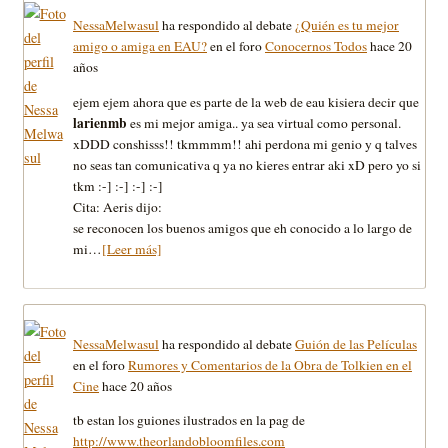
NessaMelwasul
ha respondido al debate
¿Quién es tu mejor
amigo o amiga en EAU?
en el foro
Conocernos Todos
hace 20
años
ejem ejem ahora que es parte de la web de eau kisiera decir que
larienmb
es mi mejor amiga.. ya sea virtual como personal.
xDDD conshisss!! tkmmmm!! ahi perdona mi genio y q talves
no seas tan comunicativa q ya no kieres entrar aki xD pero yo si
tkm :-] :-] :-] :-]
Cita: Aeris dijo:
se reconocen los buenos amigos que eh conocido a lo largo de
mi…
[Leer más]
NessaMelwasul
ha respondido al debate
Guión de las Películas
en el foro
Rumores y Comentarios de la Obra de Tolkien en el
Cine
hace 20 años
tb estan los guiones ilustrados en la pag de
http://www.theorlandobloomfiles.com