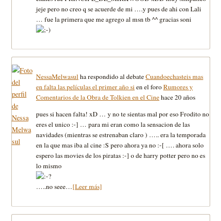
jeje pero no creo q se acuerde de mi ….y pues de ahi con Lali
… fue la primera que me agrego al msn tb ^^ gracias soni
NessaMelwasul
ha respondido al debate
Cuandoechasteis mas
en falta las películas el primer año si
en el foro
Rumores y
Comentarios de la Obra de Tolkien en el Cine
hace 20 años
pues si hacen falta! xD … y no te sientas mal por eso Frodito no
eres el unico :-] … para mi eran como la sensacion de las
navidades (mientras se estrenaban claro ) ….. era la temporada
en la que mas iba al cine :S pero ahora ya no :-[ …. ahora solo
espero las movies de los piratas :-] o de harry potter pero no es
lo mismo
…..no seee…
[Leer más]