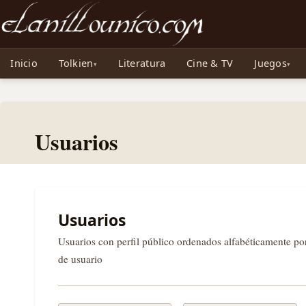
Noticias sobre Tolkien: El Señor de los Anillos, Los Anillos de Poder, La Caza d
Inicio
Tolkien
Literatura
Cine & TV
Juegos
Usuarios
Usuarios
Usuarios con perfil público ordenados alfabéticamente p
de usuario