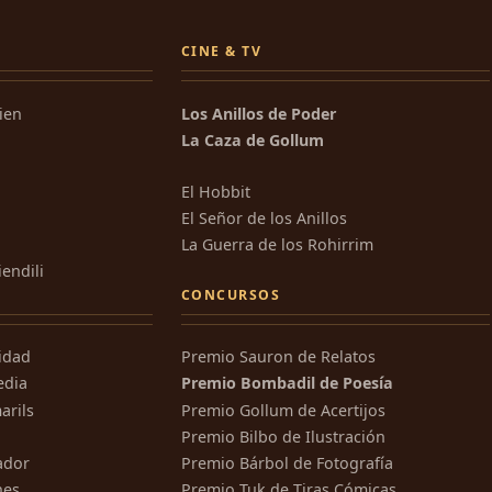
CINE & TV
kien
Los Anillos de Poder
La Caza de Gollum
El Hobbit
El Señor de los Anillos
La Guerra de los Rohirrim
iendili
CONCURSOS
ridad
Premio Sauron de Relatos
edia
Premio Bombadil de Poesía
arils
Premio Gollum de Acertijos
Premio Bilbo de Ilustración
ador
Premio Bárbol de Fotografía
nes
Premio Tuk de Tiras Cómicas