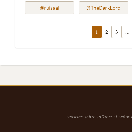
@ruisaal
@TheDarkLord
1
2
3
…
Noticias sobre Tolkien: El Señor