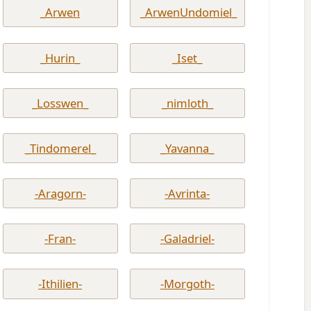
_Arwen
_ArwenUndomiel_
_Hurin_
_Iset_
_Losswen_
_nimloth_
_Tindomerel_
_Yavanna_
-Aragorn-
-Avrinta-
-Fran-
-Galadriel-
-Ithilien-
-Morgoth-