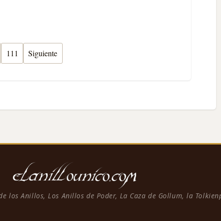
111
Siguiente
 de los Anillos, Los Anillos de Poder, La Caza de Gollum, la Tolkie