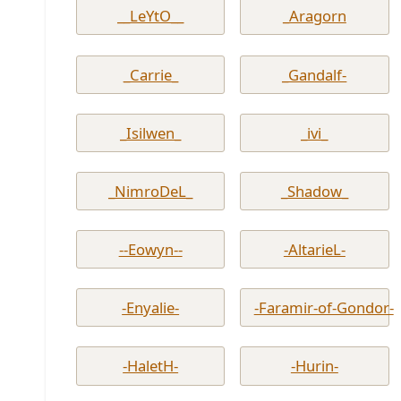
__LeYtO__
_Aragorn
_Carrie_
_Gandalf-
_Isilwen_
_ivi_
_NimroDeL_
_Shadow_
--Eowyn--
-AltarieL-
-Enyalie-
-Faramir-of-Gondor-
-HaletH-
-Hurin-