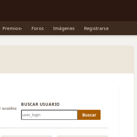
e Gollum, la Tolkienpedia y más
Premios
Foros
Imágenes
Registrarse
BUSCAR USUARIO
or nombre
Buscar