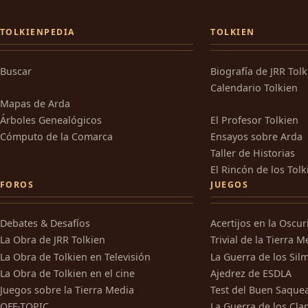
TOLKIENPEDIA
TOLKIEN
Buscar
Biografía de JRR Tol
Calendario Tolkien
Mapas de Arda
Árboles Genealógicos
El Profesor Tolkien
Cómputo de la Comarca
Ensayos sobre Arda
Taller de Historias
El Rincón de los Tolk
FOROS
JUEGOS
Debates & Desafíos
Acertijos en la Oscu
La Obra de JRR Tolkien
Trivial de la Tierra M
La Obra de Tolkien en Televisión
La Guerra de los Silm
La Obra de Tolkien en el cine
Ajedrez de ESDLA
Juegos sobre la Tierra Media
Test del Buen Saque
OFF-TOPIC
La Guerra de los Cla