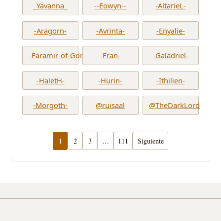
_Yavanna_
--Eowyn--
-AltarieL-
-Aragorn-
-Avrinta-
-Enyalie-
-Faramir-of-Gondor-
-Fran-
-Galadriel-
-HaletH-
-Hurin-
-Ithilien-
-Morgoth-
@ruisaal
@TheDarkLord
1
2
3
…
111
Siguiente