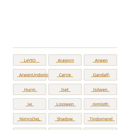
__LeYtO__
_Aragorn
_Arwen
_ArwenUndomiel_
_Carrie_
_Gandalf-
_Hurin_
_Iset_
_Isilwen_
_ivi_
_Losswen_
_nimloth_
_NimroDeL_
_Shadow_
_Tindomerel_