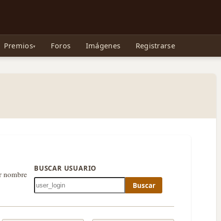
e Gollum, la Tolkienpedia y más
Premios
Foros
Imágenes
Registrarse
BUSCAR USUARIO
or nombre
Buscar