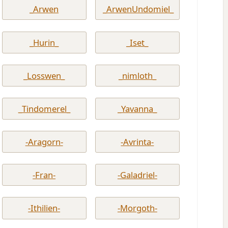
_Arwen
_ArwenUndomiel_
_Hurin_
_Iset_
_Losswen_
_nimloth_
_Tindomerel_
_Yavanna_
-Aragorn-
-Avrinta-
-Fran-
-Galadriel-
-Ithilien-
-Morgoth-