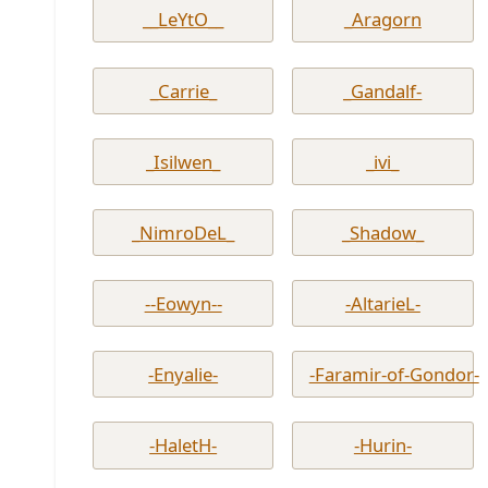
__LeYtO__
_Aragorn
_Carrie_
_Gandalf-
_Isilwen_
_ivi_
_NimroDeL_
_Shadow_
--Eowyn--
-AltarieL-
-Enyalie-
-Faramir-of-Gondor-
-HaletH-
-Hurin-