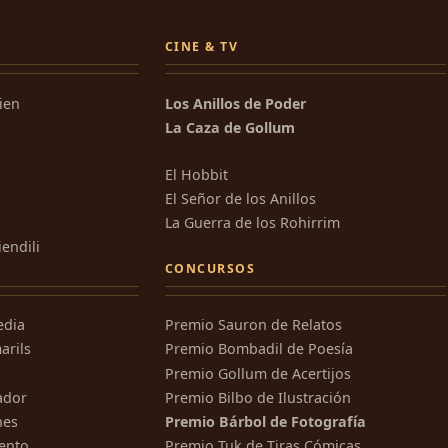
CINE & TV
kien
Los Anillos de Poder
La Caza de Gollum
El Hobbit
El Señor de los Anillos
La Guerra de los Rohirrim
iendili
CONCURSOS
edia
Premio Sauron de Relatos
arils
Premio Bombadil de Poesía
Premio Gollum de Acertijos
ador
Premio Bilbo de Ilustración
nes
Premio Bárbol de Fotografía
ento
Premio Tuk de Tiras Cómicas