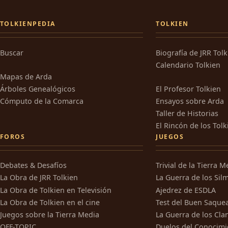
TOLKIENPEDIA
TOLKIEN
Buscar
Biografía de JRR Tol
Calendario Tolkien
Mapas de Arda
Árboles Genealógicos
El Profesor Tolkien
Cómputo de la Comarca
Ensayos sobre Arda
Taller de Historias
El Rincón de los Tolk
FOROS
JUEGOS
Debates & Desafíos
Trivial de la Tierra M
La Obra de JRR Tolkien
La Guerra de los Silm
La Obra de Tolkien en Televisión
Ajedrez de ESDLA
La Obra de Tolkien en el cine
Test del Buen Saque
Juegos sobre la Tierra Media
La Guerra de los Cla
OFF-TOPIC
Duelos del Conocimi