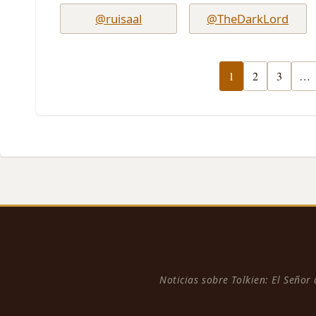
@ruisaal
@TheDarkLord
1
2
3
…
Noticias sobre Tolkien: El Señor