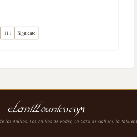
111
Siguiente
 de los Anillos, Los Anillos de Poder, La Caza de Gollum, la Tolkie