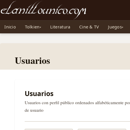
Noticias sobre Tolkien: El Señor de los Anillos, Los Anillos de Poder, La Caza d
Inicio
Tolkien
Literatura
Cine & TV
Juegos
Usuarios
Usuarios
Usuarios con perfil público ordenados alfabéticamente p
de usuario