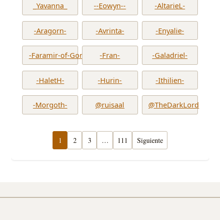
_Yavanna_
--Eowyn--
-AltarieL-
-Aragorn-
-Avrinta-
-Enyalie-
-Faramir-of-Gondor-
-Fran-
-Galadriel-
-HaletH-
-Hurin-
-Ithilien-
-Morgoth-
@ruisaal
@TheDarkLord
1
2
3
…
111
Siguiente