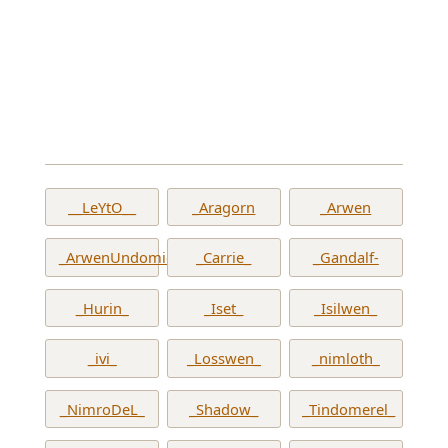
__LeYtO__
_Aragorn
_Arwen
_ArwenUndomiel_
_Carrie_
_Gandalf-
_Hurin_
_Iset_
_Isilwen_
_ivi_
_Losswen_
_nimloth_
_NimroDeL_
_Shadow_
_Tindomerel_