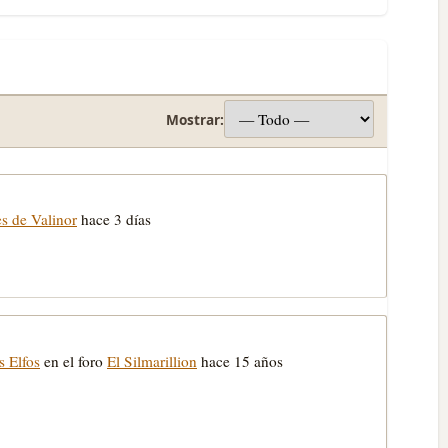
Mostrar:
es de Valinor
hace 3 días
s Elfos
en el foro
El Silmarillion
hace 15 años