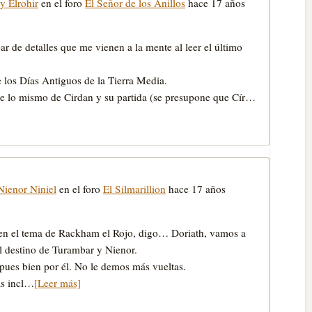
y Elrohir
en el foro
El Señor de los Anillos
hace 17 años
r de detalles que me vienen a la mente al leer el último
e los Días Antiguos de la Tierra Media.
ice lo mismo de Cirdan y su partida (se presupone que Cír…
Nienor Niniel
en el foro
El Silmarillion
hace 17 años
 en el tema de Rackham el Rojo, digo… Doriath, vamos a
el destino de Turambar y Nienor.
 pues bien por él. No le demos más vueltas.
as incl…
[Leer más]