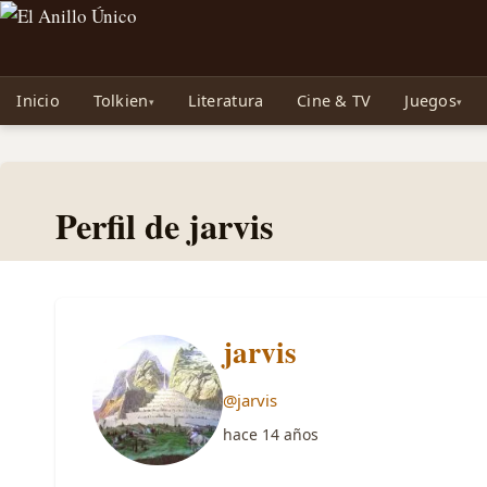
Noticias sobre Tolkien: El Señor de los Anillos, Los Anillos de Poder, La Caza d
Inicio
Tolkien
Literatura
Cine & TV
Juegos
Perfil de jarvis
jarvis
@jarvis
hace 14 años