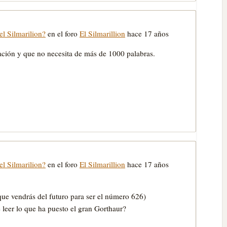
l Silmarilion?
en el foro
El Silmarillion
hace 17 años
cación y que no necesita de más de 1000 palabras.
l Silmarilion?
en el foro
El Silmarillion
hace 17 años
que vendrás del futuro para ser el número 626)
 leer lo que ha puesto el gran Gorthaur?