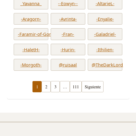
_Yavanna_
--Eowyn--
-AltarieL-
-Aragorn-
-Avrinta-
-Enyalie-
-Faramir-of-Gondor-
-Fran-
-Galadriel-
-HaletH-
-Hurin-
-Ithilien-
-Morgoth-
@ruisaal
@TheDarkLord
1
2
3
…
111
Siguiente