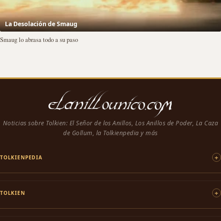
La Desolación de Smaug
Smaug lo abrasa todo a su paso
Noticias sobre Tolkien: El Señor de los Anillos, Los Anillos de Poder, La Caza
de Gollum, la Tolkienpedia y más
TOLKIENPEDIA
TOLKIEN