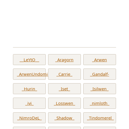
__LeYtO__
_Aragorn
_Arwen
_ArwenUndomiel_
_Carrie_
_Gandalf-
_Hurin_
_Iset_
_Isilwen_
_ivi_
_Losswen_
_nimloth_
_NimroDeL_
_Shadow_
_Tindomerel_