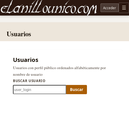
Acceder
M
Noticias sobre Tolkien: El Señor de los Anillos, Los Anillos de Poder, La Caza de Gollum, la 
Usuarios
Usuarios
Usuarios con perfil público ordenados alfabéticamente por
nombre de usuario
BUSCAR USUARIO
Buscar