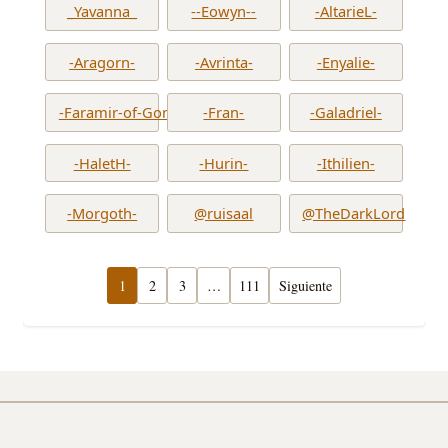
_Yavanna_
--Eowyn--
-AltarieL-
-Aragorn-
-Avrinta-
-Enyalie-
-Faramir-of-Gondor-
-Fran-
-Galadriel-
-HaletH-
-Hurin-
-Ithilien-
-Morgoth-
@ruisaal
@TheDarkLord
1
2
3
…
111
Siguiente