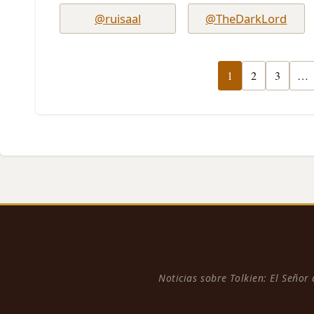
@ruisaal
@TheDarkLord
1
2
3
…
Noticias sobre Tolkien: El Señor