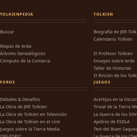
TOLKIENPEDIA
TOLKIEN
Buscar
Biografía de JRR Tol
Calendario Tolkien
Mapas de Arda
Árboles Genealógicos
El Profesor Tolkien
Cómputo de la Comarca
Ensayos sobre Arda
Taller de Historias
El Rincón de los Tolk
FOROS
JUEGOS
Debates & Desafíos
Acertijos en la Oscu
La Obra de JRR Tolkien
Trivial de la Tierra M
La Obra de Tolkien en Televisión
La Guerra de los Silm
La Obra de Tolkien en el cine
Ajedrez de ESDLA
Juegos sobre la Tierra Media
Test del Buen Saque
OFF-TOPIC
La Guerra de los Cla