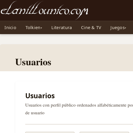
Noticias sobre Tolkien: El Señor de los Anillos, Los Anillos de Poder, La Caza d
Inicio
Tolkien
Literatura
Cine & TV
Juegos
Usuarios
Usuarios
Usuarios con perfil público ordenados alfabéticamente p
de usuario