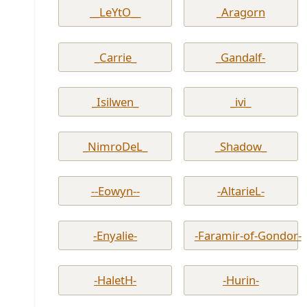
__LeYtO__
_Aragorn
_Carrie_
_Gandalf-
_Isilwen_
_ivi_
_NimroDeL_
_Shadow_
--Eowyn--
-AltarieL-
-Enyalie-
-Faramir-of-Gondor-
-HaletH-
-Hurin-