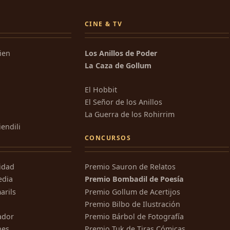
CINE & TV
kien
Los Anillos de Poder
La Caza de Gollum
El Hobbit
El Señor de los Anillos
La Guerra de los Rohirrim
iendili
CONCURSOS
ridad
Premio Sauron de Relatos
edia
Premio Bombadil de Poesía
arils
Premio Gollum de Acertijos
Premio Bilbo de Ilustración
ador
Premio Bárbol de Fotografía
nes
Premio Tuk de Tiras Cómicas