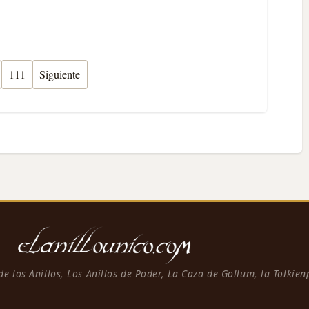
111
Siguiente
 de los Anillos, Los Anillos de Poder, La Caza de Gollum, la Tolkie