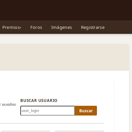
e Gollum, la Tolkienpedia y más
Premios
Foros
Imágenes
Registrarse
BUSCAR USUARIO
or nombre
Buscar