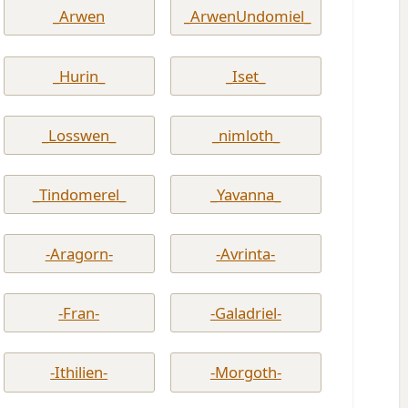
_Arwen
_ArwenUndomiel_
_Hurin_
_Iset_
_Losswen_
_nimloth_
_Tindomerel_
_Yavanna_
-Aragorn-
-Avrinta-
-Fran-
-Galadriel-
-Ithilien-
-Morgoth-