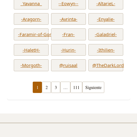
_Yavanna_
--Eowyn--
-AltarieL-
-Aragorn-
-Avrinta-
-Enyalie-
-Faramir-of-Gondor-
-Fran-
-Galadriel-
-HaletH-
-Hurin-
-Ithilien-
-Morgoth-
@ruisaal
@TheDarkLord
1
2
3
…
111
Siguiente