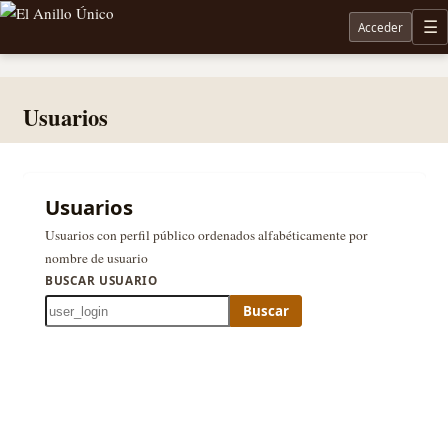
Acceder
M
Noticias sobre Tolkien: El Señor de los Anillos, Los Anillos de Poder, La Caza de Gollum, la 
Usuarios
Usuarios
Usuarios con perfil público ordenados alfabéticamente por
nombre de usuario
BUSCAR USUARIO
Buscar