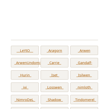
__LeYtO__
_Aragorn
_Arwen
_ArwenUndomiel_
_Carrie_
_Gandalf-
_Hurin_
_Iset_
_Isilwen_
_ivi_
_Losswen_
_nimloth_
_NimroDeL_
_Shadow_
_Tindomerel_