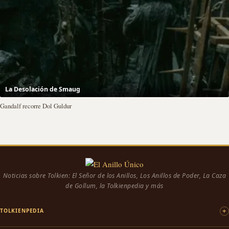
La Desolación de Smaug
Gandalf recorre Dol Guldur
Noticias sobre Tolkien: El Señor de los Anillos, Los Anillos de Poder, La Caza
de Gollum, la Tolkienpedia y más
TOLKIENPEDIA