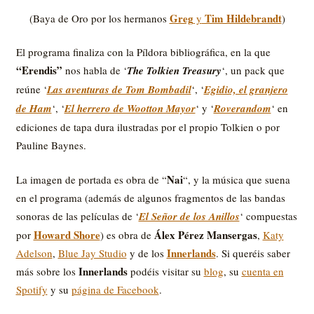
Greg
Tim Hildebrandt
(Baya de Oro por los hermanos
y
)
El programa finaliza con la Píldora bibliográfica, en la que
“Erendis”
nos habla de ‘
The Tolkien Treasury
‘, un pack que
reúne ‘
Las aventuras de Tom Bombadil
‘, ‘
Egidio, el granjero
de Ham
‘, ‘
El herrero de Wootton Mayor
‘ y ‘
Roverandom
‘ en
ediciones de tapa dura ilustradas por el propio Tolkien o por
Pauline Baynes.
Nai
La imagen de portada es obra de “
“, y la música que suena
en el programa (además de algunos fragmentos de las bandas
sonoras de las películas de ‘
El Señor de los Anillos
‘ compuestas
Howard Shore
Álex Pérez Mansergas
por
) es obra de
,
Katy
Innerlands
Adelson
,
Blue Jay Studio
y de los
. Si queréis saber
Innerlands
más sobre los
podéis visitar su
blog
, su
cuenta en
Spotify
y su
página de Facebook
.