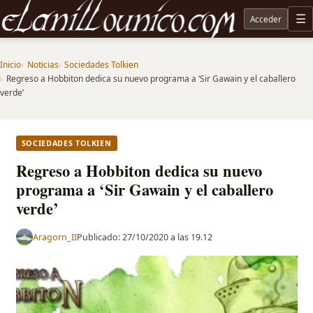
Acceder
M
Noticias sobre Tolkien: El Señor de los Anillos, Los Anillos de Poder, La Caza de Gollum, la 
Inicio
Noticias
Sociedades Tolkien
Regreso a Hobbiton dedica su nuevo programa a ‘Sir Gawain y el caballero
verde’
SOCIEDADES TOLKIEN
Regreso a Hobbiton dedica su nuevo
programa a ‘Sir Gawain y el caballero
verde’
Aragorn_II
Publicado:
27/10/2020 a las 19.12