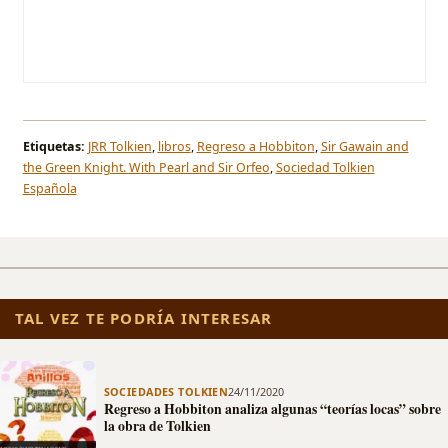
Etiquetas:
JRR Tolkien
,
libros
,
Regreso a Hobbiton
,
Sir Gawain and
the Green Knight. With Pearl and Sir Orfeo
,
Sociedad Tolkien
Española
TAL VEZ TE PODRÍA INTERESAR
SOCIEDADES TOLKIEN
24/11/2020
Regreso a Hobbiton analiza algunas “teorías locas” sobre
la obra de Tolkien