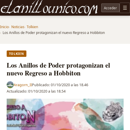
Acceder
M
Noticias sobre Tolkien: El Señor de los Anillos, Los Anillos de Poder, La Caza de Gollum, la 
Inicio
Noticias
Tolkien
Los Anillos de Poder protagonizan el nuevo Regreso a Hobbiton
TOLKIEN
Los Anillos de Poder protagonizan el
nuevo Regreso a Hobbiton
Aragorn_II
Publicado:
01/10/2020 a las 18.46
Actualizado:
01/10/2020 a las 18.54