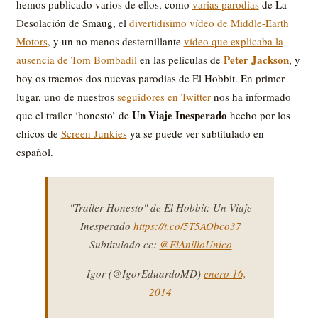
hemos publicado varios de ellos, como
varias parodias
de La
Desolación de Smaug, el
divertidísimo vídeo de Middle-Earth
Motors
, y un no menos desternillante
vídeo que explicaba la
Peter Jackson
ausencia de Tom Bombadil
en las películas de
, y
hoy os traemos dos nuevas parodias de El Hobbit. En primer
lugar, uno de nuestros
seguidores en Twitter
nos ha informado
Un Viaje Inesperado
que el trailer ‘honesto’ de
hecho por los
chicos de
Screen Junkies
ya se puede ver subtitulado en
español.
"Trailer Honesto" de El Hobbit: Un Viaje
Inesperado
https://t.co/5T5AObco37
Subtitulado cc:
@ElAnilloUnico
— Igor (@IgorEduardoMD)
enero 16,
2014