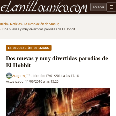
Acceder
M
Noticias sobre Tolkien: El Señor de los Anillos, Los Anillos de Poder, La Caza de Gollum, la 
Inicio
Noticias
La Desolación de Smaug
Dos nuevas y muy divertidas parodias de El Hobbit
LA DESOLACIÓN DE SMAUG
Dos nuevas y muy divertidas parodias de
El Hobbit
Aragorn_II
Publicado:
17/01/2014 a las 17.16
Actualizado:
11/06/2016 a las 15.25