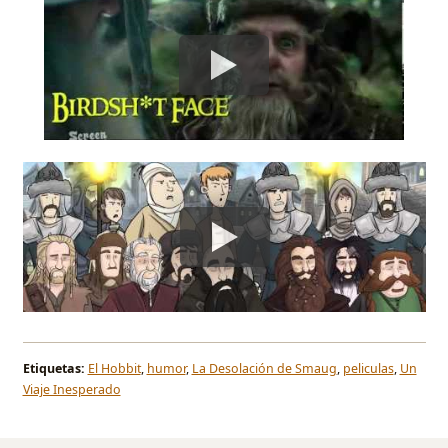
Etiquetas:
El Hobbit
,
humor
,
La Desolación de Smaug
,
peliculas
,
Un
Viaje Inesperado