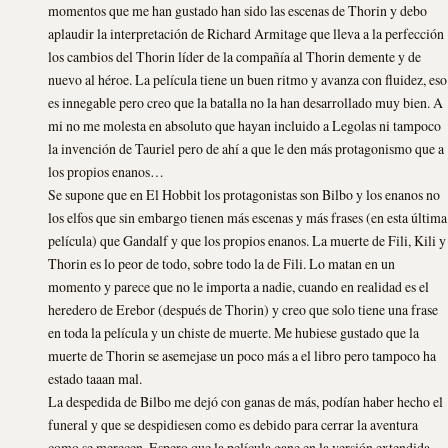
momentos que me han gustado han sido las escenas de Thorin y debo
aplaudir la interpretación de Richard Armitage que lleva a la perfección
los cambios del Thorin líder de la compañía al Thorin demente y de
nuevo al héroe. La película tiene un buen ritmo y avanza con fluidez, eso
es innegable pero creo que la batalla no la han desarrollado muy bien. A
mi no me molesta en absoluto que hayan incluido a Legolas ni tampoco
la invención de Tauriel pero de ahí a que le den más protagonismo que a
los propios enanos…
Se supone que en El Hobbit los protagonistas son Bilbo y los enanos no
los elfos que sin embargo tienen más escenas y más frases (en esta última
película) que Gandalf y que los propios enanos. La muerte de Fili, Kili y
Thorin es lo peor de todo, sobre todo la de Fili. Lo matan en un
momento y parece que no le importa a nadie, cuando en realidad es el
heredero de Erebor (después de Thorin) y creo que solo tiene una frase
en toda la película y un chiste de muerte. Me hubiese gustado que la
muerte de Thorin se asemejase un poco más a el libro pero tampoco ha
estado taaan mal.
La despedida de Bilbo me dejó con ganas de más, podían haber hecho el
funeral y que se despidiesen como es debido para cerrar la aventura
como se merecen. Espero que la película gane en la versión extendida