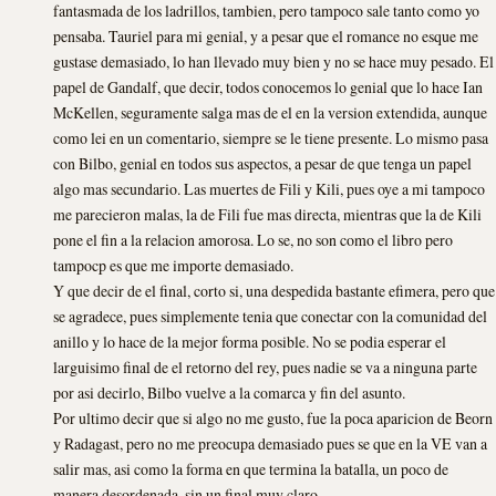
fantasmada de los ladrillos, tambien, pero tampoco sale tanto como yo
pensaba. Tauriel para mi genial, y a pesar que el romance no esque me
gustase demasiado, lo han llevado muy bien y no se hace muy pesado. El
papel de Gandalf, que decir, todos conocemos lo genial que lo hace Ian
McKellen, seguramente salga mas de el en la version extendida, aunque
como lei en un comentario, siempre se le tiene presente. Lo mismo pasa
con Bilbo, genial en todos sus aspectos, a pesar de que tenga un papel
algo mas secundario. Las muertes de Fili y Kili, pues oye a mi tampoco
me parecieron malas, la de Fili fue mas directa, mientras que la de Kili
pone el fin a la relacion amorosa. Lo se, no son como el libro pero
tampocp es que me importe demasiado.
Y que decir de el final, corto si, una despedida bastante efimera, pero que
se agradece, pues simplemente tenia que conectar con la comunidad del
anillo y lo hace de la mejor forma posible. No se podia esperar el
larguisimo final de el retorno del rey, pues nadie se va a ninguna parte
por asi decirlo, Bilbo vuelve a la comarca y fin del asunto.
Por ultimo decir que si algo no me gusto, fue la poca aparicion de Beorn
y Radagast, pero no me preocupa demasiado pues se que en la VE van a
salir mas, asi como la forma en que termina la batalla, un poco de
manera desordenada, sin un final muy claro.