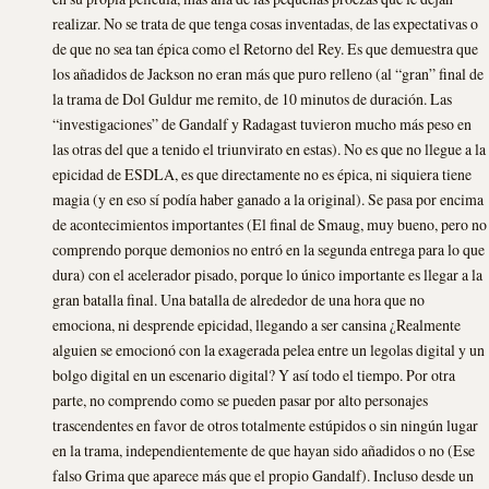
realizar. No se trata de que tenga cosas inventadas, de las expectativas o
de que no sea tan épica como el Retorno del Rey. Es que demuestra que
los añadidos de Jackson no eran más que puro relleno (al “gran” final de
la trama de Dol Guldur me remito, de 10 minutos de duración. Las
“investigaciones” de Gandalf y Radagast tuvieron mucho más peso en
las otras del que a tenido el triunvirato en estas). No es que no llegue a la
epicidad de ESDLA, es que directamente no es épica, ni siquiera tiene
magia (y en eso sí podía haber ganado a la original). Se pasa por encima
de acontecimientos importantes (El final de Smaug, muy bueno, pero no
comprendo porque demonios no entró en la segunda entrega para lo que
dura) con el acelerador pisado, porque lo único importante es llegar a la
gran batalla final. Una batalla de alrededor de una hora que no
emociona, ni desprende epicidad, llegando a ser cansina ¿Realmente
alguien se emocionó con la exagerada pelea entre un legolas digital y un
bolgo digital en un escenario digital? Y así todo el tiempo. Por otra
parte, no comprendo como se pueden pasar por alto personajes
trascendentes en favor de otros totalmente estúpidos o sin ningún lugar
en la trama, independientemente de que hayan sido añadidos o no (Ese
falso Grima que aparece más que el propio Gandalf). Incluso desde un