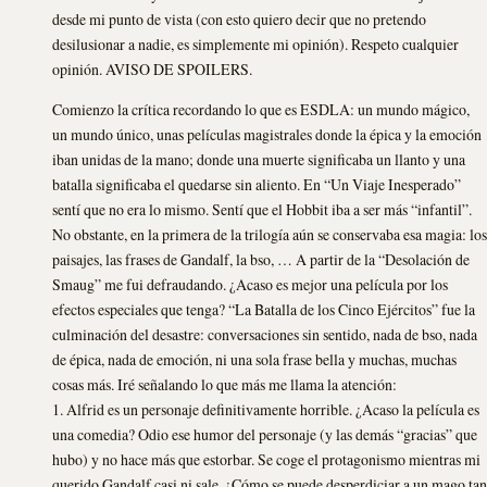
desde mi punto de vista (con esto quiero decir que no pretendo
desilusionar a nadie, es simplemente mi opinión). Respeto cualquier
opinión. AVISO DE SPOILERS.
Comienzo la crítica recordando lo que es ESDLA: un mundo mágico,
un mundo único, unas películas magistrales donde la épica y la emoción
iban unidas de la mano; donde una muerte significaba un llanto y una
batalla significaba el quedarse sin aliento. En “Un Viaje Inesperado”
sentí que no era lo mismo. Sentí que el Hobbit iba a ser más “infantil”.
No obstante, en la primera de la trilogía aún se conservaba esa magia: los
paisajes, las frases de Gandalf, la bso, … A partir de la “Desolación de
Smaug” me fui defraudando. ¿Acaso es mejor una película por los
efectos especiales que tenga? “La Batalla de los Cinco Ejércitos” fue la
culminación del desastre: conversaciones sin sentido, nada de bso, nada
de épica, nada de emoción, ni una sola frase bella y muchas, muchas
cosas más. Iré señalando lo que más me llama la atención:
1. Alfrid es un personaje definitivamente horrible. ¿Acaso la película es
una comedia? Odio ese humor del personaje (y las demás “gracias” que
hubo) y no hace más que estorbar. Se coge el protagonismo mientras mi
querido Gandalf casi ni sale. ¿Cómo se puede desperdiciar a un mago tan