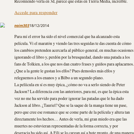
Recomiendo verla en 3d, parece que estás en Tierra Media, increible.
Accede para responder
noim303
18/12/2014
Para mí el error ha sido el nivel comercial que ha alcanzado esta
película. Vi el maratón y viendo las tres seguidas te das cuenta de cómo
los cambios pretenden acercarla al público general, en muchas ocasiones
ignorando el libro y, perdón por la brusquedad, dando una patada a los
fans de Tolkien, a los que nos dan cuatro frases y guiños para aplacarnos.
¿Que a la gente le gustan los elfos? Pues demosles más elfos y
releguemos a los enanos y a Bilbo a un segundo plano.
La pelíicula en sí es muy épica, ¿cómo no va a serlo siendo de Peter
Jackson? La diferencia con las anteriores, para mí, es que la épica esta
vez no me ha servido para poder ignorar las patadas que le ha dado
Jackson al libro. ¿Tauriel? Que se la saque de la manga tiene un pase,
pero que cree ese romance que se come parte de la película y altera tan
directamente los hechos… Antes de verla, mi gran miedo era que las
muertes no estuvieran representadas de la forma correcta, y por
desgracia ha sido así. A Fíli se lo cargan así a bote pronto, de una manera