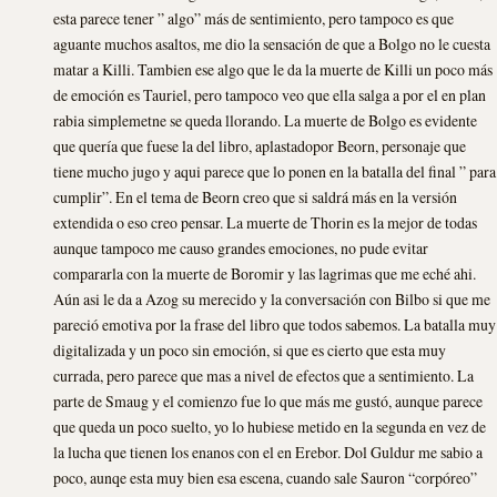
esta parece tener ” algo” más de sentimiento, pero tampoco es que
aguante muchos asaltos, me dio la sensación de que a Bolgo no le cuesta
matar a Killi. Tambien ese algo que le da la muerte de Killi un poco más
de emoción es Tauriel, pero tampoco veo que ella salga a por el en plan
rabia simplemetne se queda llorando. La muerte de Bolgo es evidente
que quería que fuese la del libro, aplastadopor Beorn, personaje que
tiene mucho jugo y aqui parece que lo ponen en la batalla del final ” para
cumplir”. En el tema de Beorn creo que si saldrá más en la versión
extendida o eso creo pensar. La muerte de Thorin es la mejor de todas
aunque tampoco me causo grandes emociones, no pude evitar
compararla con la muerte de Boromir y las lagrimas que me eché ahi.
Aún asi le da a Azog su merecido y la conversación con Bilbo si que me
pareció emotiva por la frase del libro que todos sabemos. La batalla muy
digitalizada y un poco sin emoción, si que es cierto que esta muy
currada, pero parece que mas a nivel de efectos que a sentimiento. La
parte de Smaug y el comienzo fue lo que más me gustó, aunque parece
que queda un poco suelto, yo lo hubiese metido en la segunda en vez de
la lucha que tienen los enanos con el en Erebor. Dol Guldur me sabio a
poco, aunqe esta muy bien esa escena, cuando sale Sauron “corpóreo”