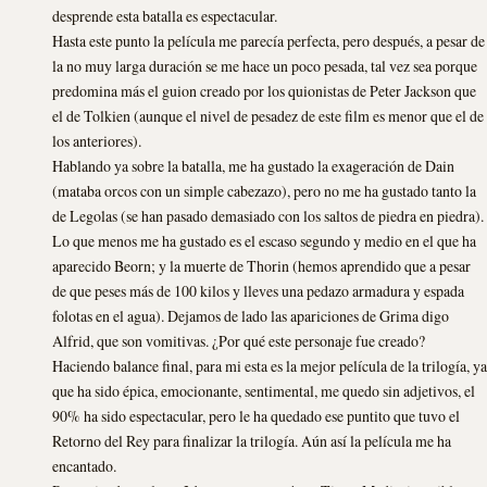
desprende esta batalla es espectacular.
Hasta este punto la película me parecía perfecta, pero después, a pesar de
la no muy larga duración se me hace un poco pesada, tal vez sea porque
predomina más el guion creado por los quionistas de Peter Jackson que
el de Tolkien (aunque el nivel de pesadez de este film es menor que el de
los anteriores).
Hablando ya sobre la batalla, me ha gustado la exageración de Dain
(mataba orcos con un simple cabezazo), pero no me ha gustado tanto la
de Legolas (se han pasado demasiado con los saltos de piedra en piedra).
Lo que menos me ha gustado es el escaso segundo y medio en el que ha
aparecido Beorn; y la muerte de Thorin (hemos aprendido que a pesar
de que peses más de 100 kilos y lleves una pedazo armadura y espada
folotas en el agua). Dejamos de lado las apariciones de Grima digo
Alfrid, que son vomitivas. ¿Por qué este personaje fue creado?
Haciendo balance final, para mi esta es la mejor película de la trilogía, ya
que ha sido épica, emocionante, sentimental, me quedo sin adjetivos, el
90% ha sido espectacular, pero le ha quedado ese puntito que tuvo el
Retorno del Rey para finalizar la trilogía. Aún así la película me ha
encantado.