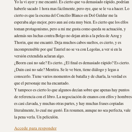
Yo la vi ayer y me encantó. Es cierto que va demasiado rápido, podrían
haberle sacado 1 hora mas fácilmente, pero oye, que se le va a hacer. Lo
cierto es que la escena del Concilio Blanco en Dol Guldur me la
esperaba algo mejor, pero aun así esta muy bien. Es cierto que los elfos
toman protagonismo, pero a mi me gusta como queda su actuación, y
además sus luchas contra Bolgo no dejan atrás a la pelea de Azog y
Thorin, que me encantó. Deja muchos cabos sueltos, es cierto, y es
incomprensible por qué Tauriel no se va con Legolas, a ver si en la
versión extendida aclaran algo.
¿Beorn casi no sale? Es cierto. ¿El final es demasiado rápido? Es cierto.
¿Dain casi no sale? Mentira. Se le ve bien, tiene diálogo y legas a
conocerlo. Tiene varios momentos de batalla y de charla, la verdad es
que el personaje me ha encantado.
Y tampoco es cierto lo que algunos decían sobre que apenas hay puntos
de referencia con el libro. La negociación de enanos con elfos y hombres
es casi clavada, y muchas otras partes, y hay muchas frases copiadas
literalmente, lo cual me gustó. En resumen, aunque no sea perfecta, vale
la pena verla. Un peliculón.
Accede para responder