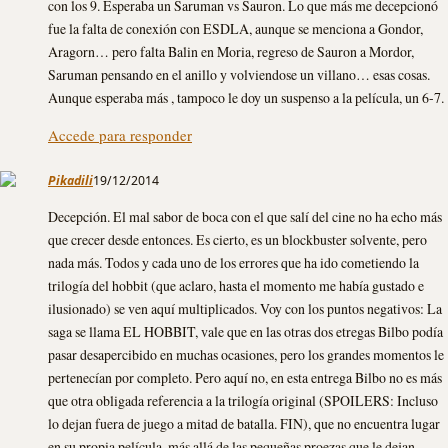
con los 9. Esperaba un Saruman vs Sauron. Lo que más me decepcionó
fue la falta de conexión con ESDLA, aunque se menciona a Gondor,
Aragorn… pero falta Balin en Moria, regreso de Sauron a Mordor,
Saruman pensando en el anillo y volviendose un villano… esas cosas.
Aunque esperaba más , tampoco le doy un suspenso a la película, un 6-7.
Accede para responder
Pikadili
19/12/2014
Decepción. El mal sabor de boca con el que salí del cine no ha echo más
que crecer desde entonces. Es cierto, es un blockbuster solvente, pero
nada más. Todos y cada uno de los errores que ha ido cometiendo la
trilogía del hobbit (que aclaro, hasta el momento me había gustado e
ilusionado) se ven aquí multiplicados. Voy con los puntos negativos: La
saga se llama EL HOBBIT, vale que en las otras dos etregas Bilbo podía
pasar desapercibido en muchas ocasiones, pero los grandes momentos le
pertenecían por completo. Pero aquí no, en esta entrega Bilbo no es más
que otra obligada referencia a la trilogía original (SPOILERS: Incluso
lo dejan fuera de juego a mitad de batalla. FIN), que no encuentra lugar
en su propia película, más allá de las pequeñas proezas que le dejan