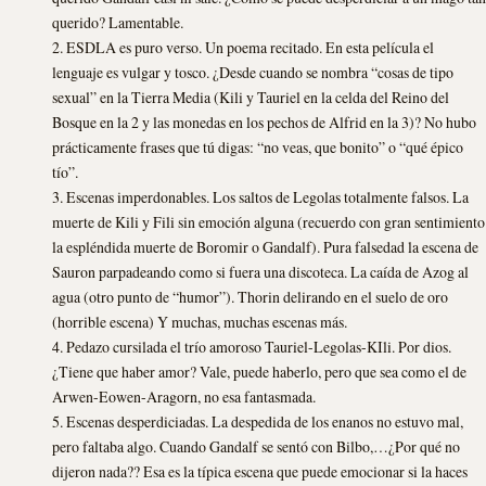
querido? Lamentable.
2. ESDLA es puro verso. Un poema recitado. En esta película el
lenguaje es vulgar y tosco. ¿Desde cuando se nombra “cosas de tipo
sexual” en la Tierra Media (Kili y Tauriel en la celda del Reino del
Bosque en la 2 y las monedas en los pechos de Alfrid en la 3)? No hubo
prácticamente frases que tú digas: “no veas, que bonito” o “qué épico
tío”.
3. Escenas imperdonables. Los saltos de Legolas totalmente falsos. La
muerte de Kili y Fili sin emoción alguna (recuerdo con gran sentimiento
la espléndida muerte de Boromir o Gandalf). Pura falsedad la escena de
Sauron parpadeando como si fuera una discoteca. La caída de Azog al
agua (otro punto de “humor”). Thorin delirando en el suelo de oro
(horrible escena) Y muchas, muchas escenas más.
4. Pedazo cursilada el trío amoroso Tauriel-Legolas-KIli. Por dios.
¿Tiene que haber amor? Vale, puede haberlo, pero que sea como el de
Arwen-Eowen-Aragorn, no esa fantasmada.
5. Escenas desperdiciadas. La despedida de los enanos no estuvo mal,
pero faltaba algo. Cuando Gandalf se sentó con Bilbo,…¿Por qué no
dijeron nada?? Esa es la típica escena que puede emocionar si la haces