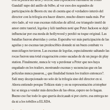
Gandalf supo del anillo de bilbo, al ver esos dos segundos de
participación de Beorn etc me di cuenta que el verdadero interés del
director con la trilogia era hacer dinero, mucho dinero nada más. Por
otro lado, al ver esas escenas ridículas de alfrid, ese triangulo inutil de
amor entre tauriel, legolas y kili tambien noté que Peter Jackson se dejó
influenciar por esa moda de hollywood y perdió su toque original. Las
batallas fueron aburridas y cortas. Esperaba ver más participación de las
aguilas y no escenas tan predescibles donnde ni un buen combate vs
murciélagos tuvieron. Las escenas de legolas, especialmente saltando las
rocas fueron una total exageración como sacadas de de un juego de play
station. Finalmente, nunca le voy a perdonar a Peter que nos haya
engañado en los trailers, mostrando escenas y secuencias que en las
películas nunca pasaron, ¿ que finalidad tienen los trailers entonces?.
Salí muy decepcionado no solo de la trilogía sino del director en si.
Ahora entiendo porque Tolkien state y en su representación cristopher
lee se niega a vender más derechos de las obras, espero no lo hagan.
Bueno eso fue todo lo que quería decir,aaah si por cierto, esa entrega no
da ni a los tobillos a ELSDA.