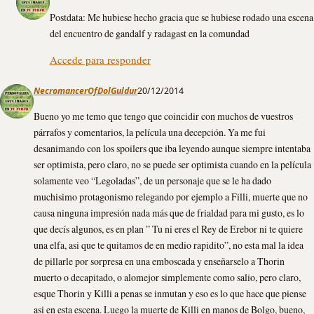
Postdata: Me hubiese hecho gracia que se hubiese rodado una escena
del encuentro de gandalf y radagast en la comundad
Accede para responder
NecromancerOfDolGuldur
20/12/2014
Bueno yo me temo que tengo que coincidir con muchos de vuestros
párrafos y comentarios, la película una decepción. Ya me fui
desanimando con los spoilers que iba leyendo aunque siempre intentaba
ser optimista, pero claro, no se puede ser optimista cuando en la película
solamente veo “Legoladas”, de un personaje que se le ha dado
muchisimo protagonismo relegando por ejemplo a Filli, muerte que no
causa ninguna impresión nada más que de frialdad para mi gusto, es lo
que decís algunos, es en plan ” Tu ni eres el Rey de Erebor ni te quiere
una elfa, asi que te quitamos de en medio rapidito”, no esta mal la idea
de pillarle por sorpresa en una emboscada y enseñarselo a Thorin
muerto o decapitado, o alomejor simplemente como salio, pero claro,
esque Thorin y Killi a penas se inmutan y eso es lo que hace que piense
asi en esta escena. Luego la muerte de Killi en manos de Bolgo, bueno,