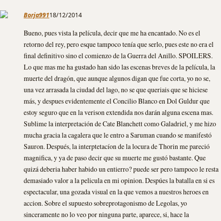
Borja991
18/12/2014
Bueno, pues vista la película, decir que me ha encantado. No es el
retorno del rey, pero esque tampoco tenía que serlo, pues este no era el
final definitivo sino el comienzo de la Guerra del Anillo. SPOILERS.
Lo que mas me ha gustado han sido las escenas breves de la película, la
muerte del dragón, que aunque algunos digan que fue corta, yo no se,
una vez arrasada la ciudad del lago, no se que queriais que se hiciese
más, y despues evidentemente el Concilio Blanco en Dol Guldur que
estoy seguro que en la verison extendida nos darán alguna escena mas.
Sublime la interpretación de Cate Blanchett como Galadriel, y me hizo
mucha gracia la cagalera que le entro a Saruman cuando se manifestó
Sauron. Después, la interptetacíon de la locura de Thorin me pareció
magnifica, y ya de paso decir que su muerte me gustó bastante. Que
quizá deberia haber habido un entierro? puede ser pero tampoco le resta
demasiado valor a la pelicula en mi opinion. Despúes la batalla en si es
espectacular, una gozada visual en la que vemos a nuestros heroes en
accion. Sobre el supuesto sobreprotagonismo de Legolas, yo
sinceramente no lo veo por ninguna parte, aparece, si, hace la