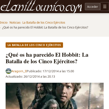
Acceder
M
Noticias sobre Tolkien: El Señor de los Anillos, Los Anillos de Poder, La Caza de Gollum, la 
Inicio
Noticias
La Batalla de los Cinco Ejércitos
¿Qué os ha parecido El Hobbit: La Batalla de los Cinco Ejércitos?
LA BATALLA DE LOS CINCO EJÉRCITOS
¿Qué os ha parecido El Hobbit: La
Batalla de los Cinco Ejércitos?
Aragorn_II
Publicado:
17/12/2014 a las 15.00
Actualizado:
26/12/2014 a las 20.13