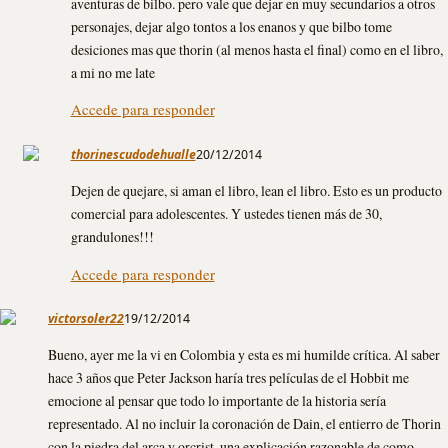
aventuras de bilbo. pero vale que dejar en muy secundarios a otros
personajes, dejar algo tontos a los enanos y que bilbo tome
desiciones mas que thorin (al menos hasta el final) como en el libro,
a mi no me late
Accede para responder
thorinescudodehualle
20/12/2014
Dejen de quejare, si aman el libro, lean el libro. Esto es un producto
comercial para adolescentes. Y ustedes tienen más de 30,
grandulones!!!
Accede para responder
victorsoler22
19/12/2014
Bueno, ayer me la vi en Colombia y esta es mi humilde crítica. Al saber
hace 3 años que Peter Jackson haría tres películas de el Hobbit me
emocione al pensar que todo lo importante de la historia sería
representado. Al no incluir la coronación de Dain, el entierro de Thorin
con la piedra del arca y orcrist, una explicación razonable de como