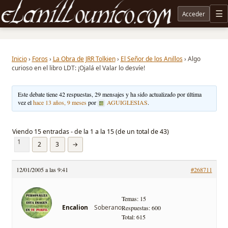
Acceder
M
Noticias sobre Tolkien: El Señor de los Anillos, Los Anillos de Poder, La Caza de Gollum, la 
Inicio
›
Foros
›
La Obra de JRR Tolkien
›
El Señor de los Anillos
›
Algo
curioso en el libro LDT: ¡Ojalá el Valar lo desvíe!
Este debate tiene 42 respuestas, 29 mensajes y ha sido actualizado por última
vez el
hace 13 años, 9 meses
por
AGUIGLESIAS
.
Viendo 15 entradas - de la 1 a la 15 (de un total de 43)
1
2
3
→
12/01/2005 a las 9:41
#268711
Temas: 15
Soberano
Encalion
Respuestas: 600
Total: 615