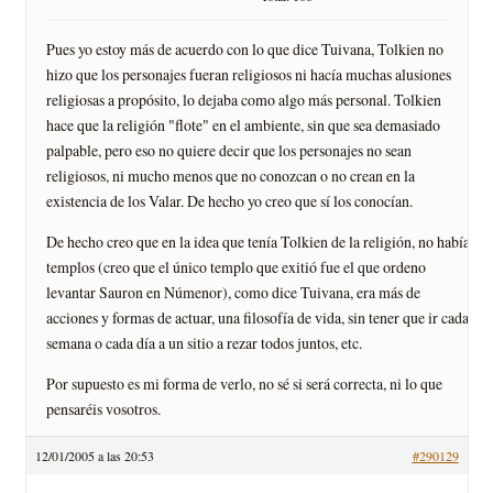
Pues yo estoy más de acuerdo con lo que dice Tuivana, Tolkien no
hizo que los personajes fueran religiosos ni hací­a muchas alusiones
religiosas a propósito, lo dejaba como algo más personal. Tolkien
hace que la religión "flote" en el ambiente, sin que sea demasiado
palpable, pero eso no quiere decir que los personajes no sean
religiosos, ni mucho menos que no conozcan o no crean en la
existencia de los Valar. De hecho yo creo que sí­ los conocí­an.
De hecho creo que en la idea que tení­a Tolkien de la religión, no habí­a
templos (creo que el único templo que exitió fue el que ordeno
levantar Sauron en Númenor), como dice Tuivana, era más de
acciones y formas de actuar, una filosofí­a de vida, sin tener que ir cada
semana o cada dí­a a un sitio a rezar todos juntos, etc.
Por supuesto es mi forma de verlo, no sé si será correcta, ni lo que
pensaréis vosotros.
12/01/2005 a las 20:53
#290129