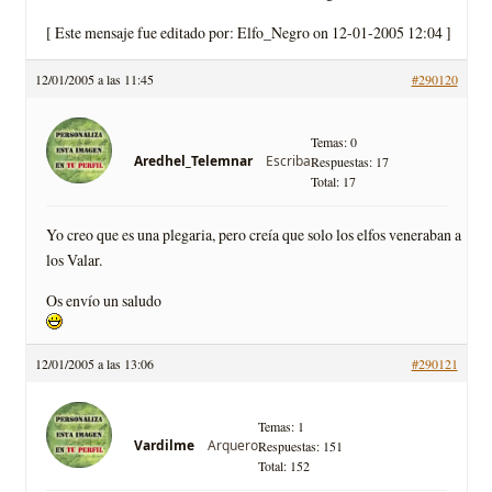
[ Este mensaje fue editado por: Elfo_Negro on 12-01-2005 12:04 ]
12/01/2005 a las 11:45
#290120
Temas: 0
Escriba
Aredhel_Telemnar
Respuestas: 17
Total: 17
Yo creo que es una plegaria, pero creí­a que solo los elfos veneraban a
los Valar.
Os enví­o un saludo
12/01/2005 a las 13:06
#290121
Temas: 1
Arquero
Vardilme
Respuestas: 151
Total: 152