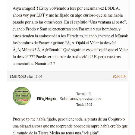
Aiya amigos!!! Estoy volviendo a leer por enésima vez ESDLA,
ahora voy por LDT y me he fijado en algo curioso que se me habí­a
pasado por alto las otras veces. En el capí­tulo “Una ventana al oeste”,
cuando Frodo y Sam se encuentran con Faramir y sus hombres, y
éstos tienden la emboscada a los Haradrim, cuando aparece el Mûmak
los hombres de Faramir gritan: “Ã‚Â¡Ojalá el Valar lo desví­e!
Ã‚Â¡Mûmak! Ã‚Â¡Mûmak!” Qué significa eso de “ojalá que el Valar
lo desví­e”??? Puede ser un error de traducción?? Espero vuestros
comentarios. Namárie!!!!
12/01/2005 a las 11:09
#290119
Temas: 13
Soberano
Elfo_Negro
Respuestas: 1289
Total: 1302
Pues yo tp me habí­a fijado, pero tiene toda la pimta de un Conjuro o
una plegaria, cosa que me sorprende porque siempre habí­a creí­do que
el mundo de la Tierra Media no tení­a una "religión".