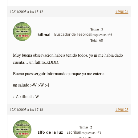
12/01/2005 a las 15:12
#290124
Temas: 3
Buscador de Tesoros
killmal
Respuestas: 65
Total: 68
Muy buena observacion habeis tenido todos, yo ni me habia dado
cuenta….un fallito..xDDD.
Bueno pues serguir informando paraque yo me entere.
un saludo :-W :-W :-]
:-Z killmal :-W
12/01/2005 a las 17:18
#290125
Temas: 2
Escriba
Elfo_de_la_luz
Respuestas: 23
Total: 25