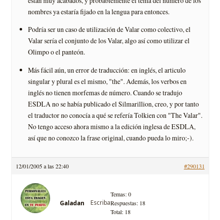
están muy acabados, y probablemente el tema del número de los
nombres ya estarí­a fijado en la lengua para entonces.
Podrí­a ser un caso de utilización de Valar como colectivo, el
Valar serí­a el conjunto de los Valar, algo así­ como utilizar el
Olimpo o el panteón.
Más fácil aún, un error de traducción: en inglés, el articulo
singular y plural es el mismo, "the". Además, los verbos en
inglés no tienen morfemas de número. Cuando se tradujo
ESDLA no se habí­a publicado el Silmarillion, creo, y por tanto
el traductor no conocí­a a qué se referí­a Tolkien con "The Valar".
No tengo acceso ahora mismo a la edición inglesa de ESDLA,
así­ que no conozco la frase original, cuando pueda lo miro;-).
12/01/2005 a las 22:40
#290131
Temas: 0
Escriba
Galadan
Respuestas: 18
Total: 18