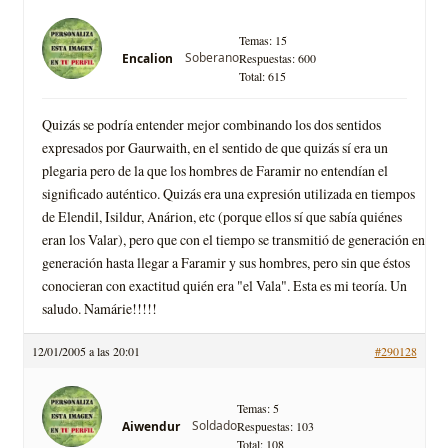
Temas: 15
Soberano
Encalion
Respuestas: 600
Total: 615
Quizás se podrí­a entender mejor combinando los dos sentidos
expresados por Gaurwaith, en el sentido de que quizás sí­ era un
plegaria pero de la que los hombres de Faramir no entendí­an el
significado auténtico. Quizás era una expresión utilizada en tiempos
de Elendil, Isildur, Anárion, etc (porque ellos sí­ que sabí­a quiénes
eran los Valar), pero que con el tiempo se transmitió de generación en
generación hasta llegar a Faramir y sus hombres, pero sin que éstos
conocieran con exactitud quién era "el Vala". Esta es mi teorí­a. Un
saludo. Namárie!!!!!
12/01/2005 a las 20:01
#290128
Temas: 5
Soldado
Aiwendur
Respuestas: 103
Total: 108