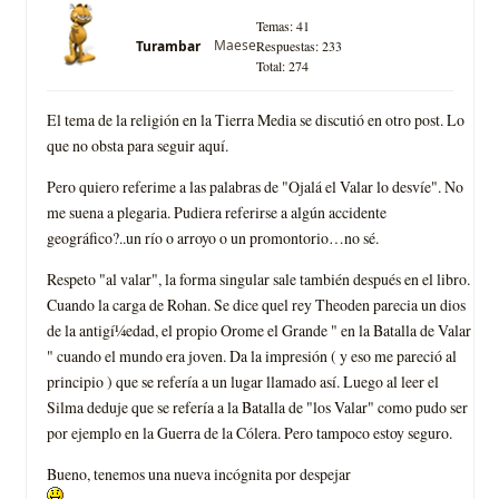
Temas: 41
Maese
Turambar
Respuestas: 233
Total: 274
El tema de la religión en la Tierra Media se discutió en otro post. Lo
que no obsta para seguir aquí­.
Pero quiero referime a las palabras de "Ojalá el Valar lo desví­e". No
me suena a plegaria. Pudiera referirse a algún accidente
geográfico?..un rí­o o arroyo o un promontorio…no sé.
Respeto "al valar", la forma singular sale también después en el libro.
Cuando la carga de Rohan. Se dice quel rey Theoden parecia un dios
de la antigí¼edad, el propio Orome el Grande " en la Batalla de Valar
" cuando el mundo era joven. Da la impresión ( y eso me pareció al
principio ) que se referí­a a un lugar llamado así­. Luego al leer el
Silma deduje que se referí­a a la Batalla de "los Valar" como pudo ser
por ejemplo en la Guerra de la Cólera. Pero tampoco estoy seguro.
Bueno, tenemos una nueva incógnita por despejar