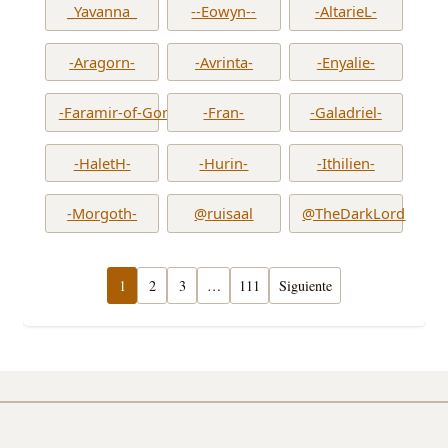
_Yavanna_
--Eowyn--
-AltarieL-
-Aragorn-
-Avrinta-
-Enyalie-
-Faramir-of-Gondor-
-Fran-
-Galadriel-
-HaletH-
-Hurin-
-Ithilien-
-Morgoth-
@ruisaal
@TheDarkLord
1
2
3
…
111
Siguiente