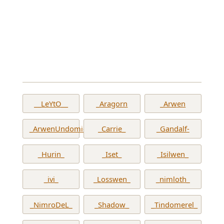
__LeYtO__
_Aragorn
_Arwen
_ArwenUndomiel_
_Carrie_
_Gandalf-
_Hurin_
_Iset_
_Isilwen_
_ivi_
_Losswen_
_nimloth_
_NimroDeL_
_Shadow_
_Tindomerel_