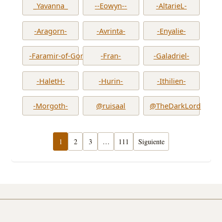
_Yavanna_
--Eowyn--
-AltarieL-
-Aragorn-
-Avrinta-
-Enyalie-
-Faramir-of-Gondor-
-Fran-
-Galadriel-
-HaletH-
-Hurin-
-Ithilien-
-Morgoth-
@ruisaal
@TheDarkLord
1
2
3
…
111
Siguiente