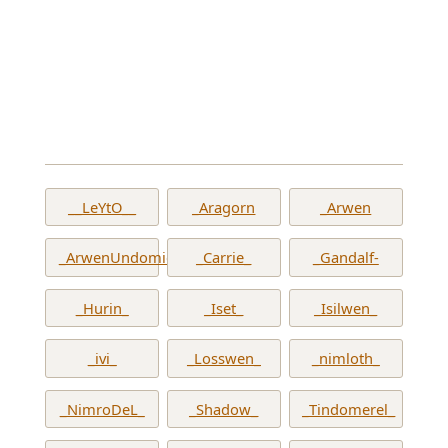
__LeYtO__
_Aragorn
_Arwen
_ArwenUndomiel_
_Carrie_
_Gandalf-
_Hurin_
_Iset_
_Isilwen_
_ivi_
_Losswen_
_nimloth_
_NimroDeL_
_Shadow_
_Tindomerel_