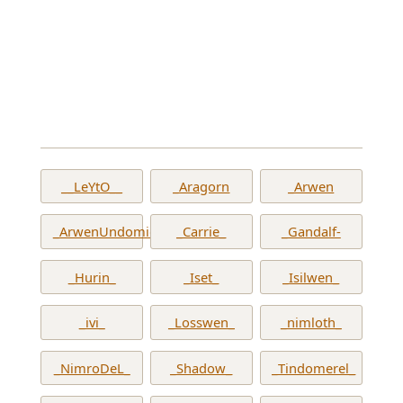
__LeYtO__
_Aragorn
_Arwen
_ArwenUndomiel_
_Carrie_
_Gandalf-
_Hurin_
_Iset_
_Isilwen_
_ivi_
_Losswen_
_nimloth_
_NimroDeL_
_Shadow_
_Tindomerel_