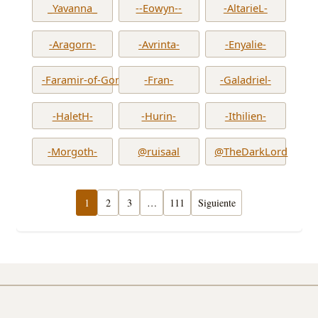
_Yavanna_
--Eowyn--
-AltarieL-
-Aragorn-
-Avrinta-
-Enyalie-
-Faramir-of-Gondor-
-Fran-
-Galadriel-
-HaletH-
-Hurin-
-Ithilien-
-Morgoth-
@ruisaal
@TheDarkLord
1
2
3
…
111
Siguiente