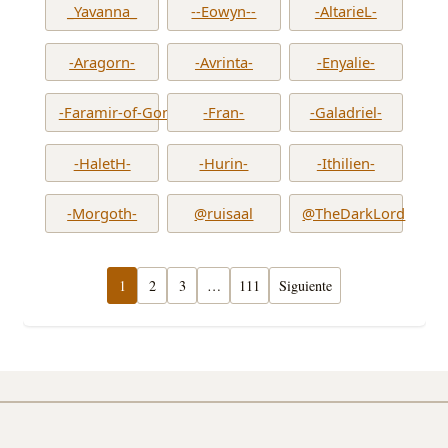
_Yavanna_
--Eowyn--
-AltarieL-
-Aragorn-
-Avrinta-
-Enyalie-
-Faramir-of-Gondor-
-Fran-
-Galadriel-
-HaletH-
-Hurin-
-Ithilien-
-Morgoth-
@ruisaal
@TheDarkLord
1
2
3
…
111
Siguiente