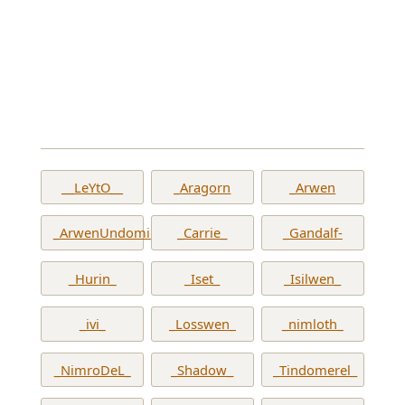
__LeYtO__
_Aragorn
_Arwen
_ArwenUndomiel_
_Carrie_
_Gandalf-
_Hurin_
_Iset_
_Isilwen_
_ivi_
_Losswen_
_nimloth_
_NimroDeL_
_Shadow_
_Tindomerel_