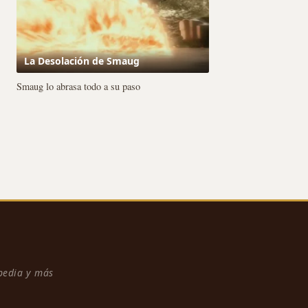
La Desolación de Smaug
Smaug lo abrasa todo a su paso
npedia y más