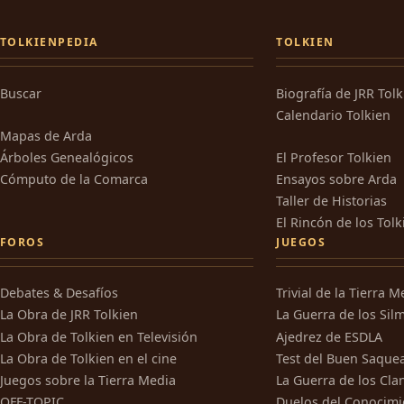
TOLKIENPEDIA
TOLKIEN
Buscar
Biografía de JRR Tol
Calendario Tolkien
Mapas de Arda
Árboles Genealógicos
El Profesor Tolkien
Cómputo de la Comarca
Ensayos sobre Arda
Taller de Historias
El Rincón de los Tolk
FOROS
JUEGOS
Debates & Desafíos
Trivial de la Tierra M
La Obra de JRR Tolkien
La Guerra de los Silm
La Obra de Tolkien en Televisión
Ajedrez de ESDLA
La Obra de Tolkien en el cine
Test del Buen Saque
Juegos sobre la Tierra Media
La Guerra de los Cla
OFF-TOPIC
Duelos del Conocimi