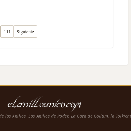
111
Siguiente
 de los Anillos, Los Anillos de Poder, La Caza de Gollum, la Tolkie