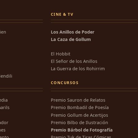
CINE & TV
kien
Los Anillos de Poder
La Caza de Gollum
El Hobbit
El Señor de los Anillos
La Guerra de los Rohirrim
iendili
CONCURSOS
edia
Premio Sauron de Relatos
arils
Premio Bombadil de Poesía
Premio Gollum de Acertijos
ador
Premio Bilbo de Ilustración
nes
Premio Bárbol de Fotografía
ento
Premio Tuk de Tiras Cómicas