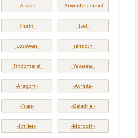
_Arwen
_ArwenUndomiel_
_Hurin_
_Iset_
_Losswen_
_nimloth_
_Tindomerel_
_Yavanna_
-Aragorn-
-Avrinta-
-Fran-
-Galadriel-
-Ithilien-
-Morgoth-