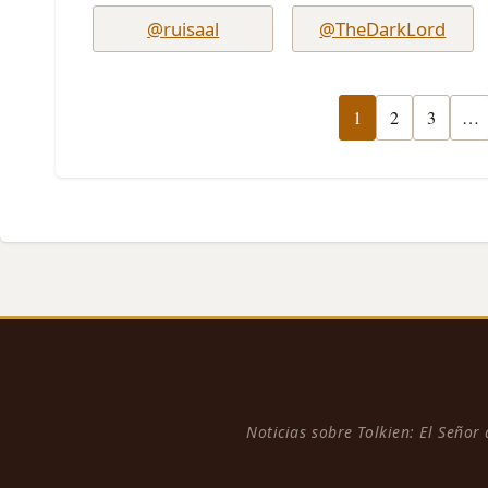
@ruisaal
@TheDarkLord
1
2
3
…
Noticias sobre Tolkien: El Señor