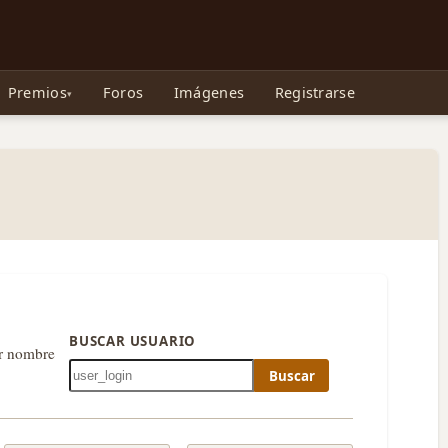
e Gollum, la Tolkienpedia y más
Premios
Foros
Imágenes
Registrarse
BUSCAR USUARIO
or nombre
Buscar