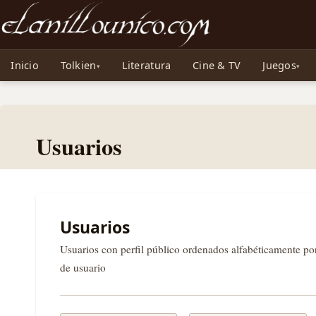
Noticias sobre Tolkien: El Señor de los Anillos, Los Anillos de Poder, La Caza d
Inicio
Tolkien
Literatura
Cine & TV
Juegos
Usuarios
Usuarios
Usuarios con perfil público ordenados alfabéticamente p
de usuario