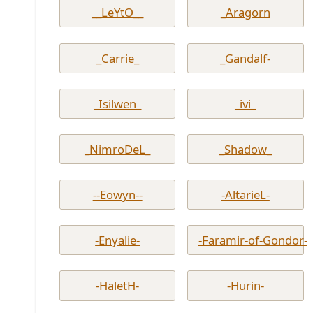
__LeYtO__
_Aragorn
_Carrie_
_Gandalf-
_Isilwen_
_ivi_
_NimroDeL_
_Shadow_
--Eowyn--
-AltarieL-
-Enyalie-
-Faramir-of-Gondor-
-HaletH-
-Hurin-