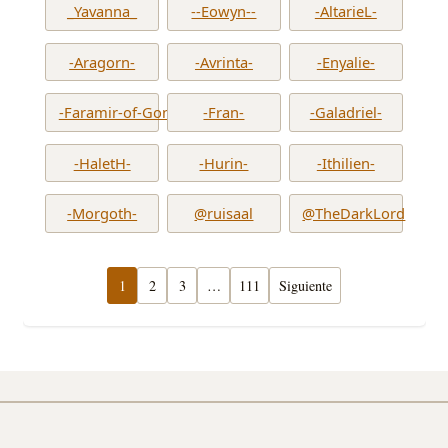
_Yavanna_
--Eowyn--
-AltarieL-
-Aragorn-
-Avrinta-
-Enyalie-
-Faramir-of-Gondor-
-Fran-
-Galadriel-
-HaletH-
-Hurin-
-Ithilien-
-Morgoth-
@ruisaal
@TheDarkLord
1
2
3
…
111
Siguiente