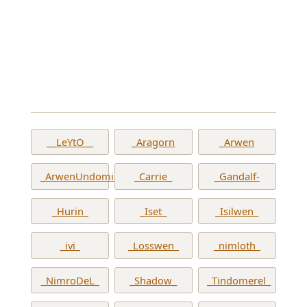
__LeYtO__
_Aragorn
_Arwen
_ArwenUndomiel_
_Carrie_
_Gandalf-
_Hurin_
_Iset_
_Isilwen_
_ivi_
_Losswen_
_nimloth_
_NimroDeL_
_Shadow_
_Tindomerel_