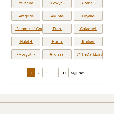
_Yavanna_
--Eowyn--
-AltarieL-
-Aragorn-
-Avrinta-
-Enyalie-
-Faramir-of-Gondor-
-Fran-
-Galadriel-
-HaletH-
-Hurin-
-Ithilien-
-Morgoth-
@ruisaal
@TheDarkLord
1
2
3
…
111
Siguiente