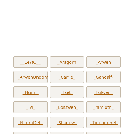
__LeYtO__
_Aragorn
_Arwen
_ArwenUndomiel_
_Carrie_
_Gandalf-
_Hurin_
_Iset_
_Isilwen_
_ivi_
_Losswen_
_nimloth_
_NimroDeL_
_Shadow_
_Tindomerel_