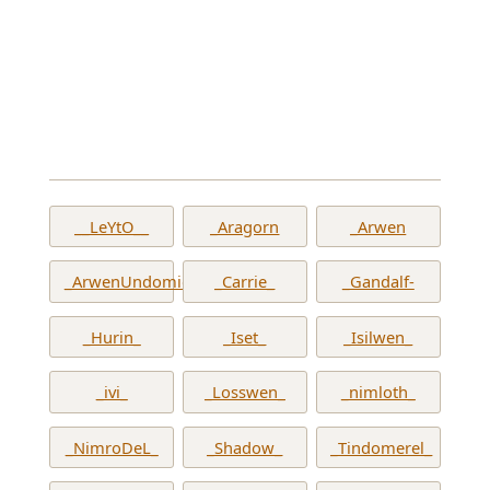
__LeYtO__
_Aragorn
_Arwen
_ArwenUndomiel_
_Carrie_
_Gandalf-
_Hurin_
_Iset_
_Isilwen_
_ivi_
_Losswen_
_nimloth_
_NimroDeL_
_Shadow_
_Tindomerel_