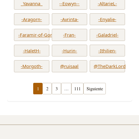
_Yavanna_
--Eowyn--
-AltarieL-
-Aragorn-
-Avrinta-
-Enyalie-
-Faramir-of-Gondor-
-Fran-
-Galadriel-
-HaletH-
-Hurin-
-Ithilien-
-Morgoth-
@ruisaal
@TheDarkLord
1
2
3
…
111
Siguiente