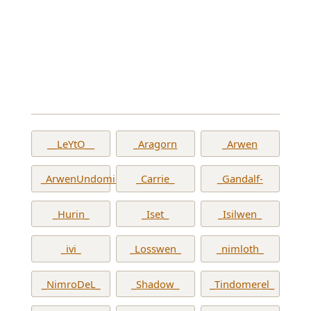
__LeYtO__
_Aragorn
_Arwen
_ArwenUndomiel_
_Carrie_
_Gandalf-
_Hurin_
_Iset_
_Isilwen_
_ivi_
_Losswen_
_nimloth_
_NimroDeL_
_Shadow_
_Tindomerel_