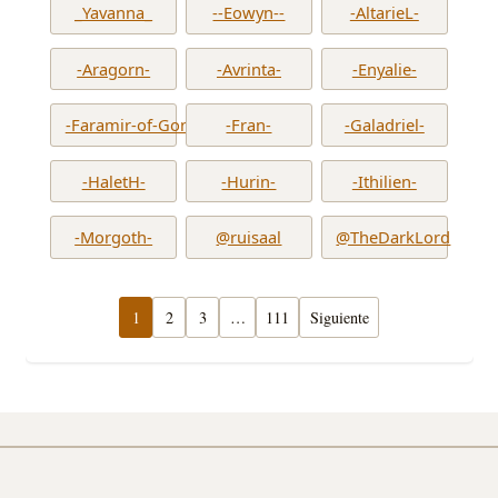
_Yavanna_
--Eowyn--
-AltarieL-
-Aragorn-
-Avrinta-
-Enyalie-
-Faramir-of-Gondor-
-Fran-
-Galadriel-
-HaletH-
-Hurin-
-Ithilien-
-Morgoth-
@ruisaal
@TheDarkLord
1
2
3
…
111
Siguiente