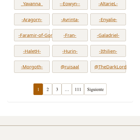
_Yavanna_
--Eowyn--
-AltarieL-
-Aragorn-
-Avrinta-
-Enyalie-
-Faramir-of-Gondor-
-Fran-
-Galadriel-
-HaletH-
-Hurin-
-Ithilien-
-Morgoth-
@ruisaal
@TheDarkLord
1
2
3
…
111
Siguiente