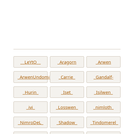
__LeYtO__
_Aragorn
_Arwen
_ArwenUndomiel_
_Carrie_
_Gandalf-
_Hurin_
_Iset_
_Isilwen_
_ivi_
_Losswen_
_nimloth_
_NimroDeL_
_Shadow_
_Tindomerel_