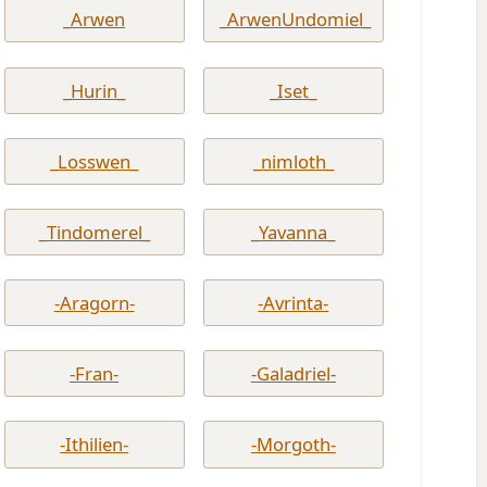
_Arwen
_ArwenUndomiel_
_Hurin_
_Iset_
_Losswen_
_nimloth_
_Tindomerel_
_Yavanna_
-Aragorn-
-Avrinta-
-Fran-
-Galadriel-
-Ithilien-
-Morgoth-