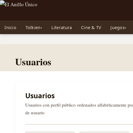
Noticias sobre Tolkien: El Señor de los Anillos, Los Anillos de Poder, La Caza d
Inicio
Tolkien
Literatura
Cine & TV
Juegos
Usuarios
Usuarios
Usuarios con perfil público ordenados alfabéticamente p
de usuario