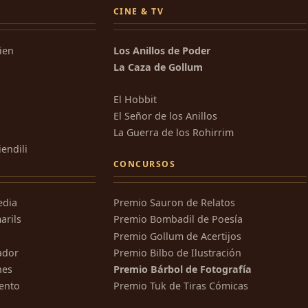
CINE & TV
kien
Los Anillos de Poder
La Caza de Gollum
El Hobbit
El Señor de los Anillos
La Guerra de los Rohirrim
iendili
CONCURSOS
edia
Premio Sauron de Relatos
arils
Premio Bombadil de Poesía
Premio Gollum de Acertijos
ador
Premio Bilbo de Ilustración
nes
Premio Bárbol de Fotografía
ento
Premio Tuk de Tiras Cómicas