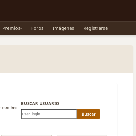
e Gollum, la Tolkienpedia y más
Premios
Foros
Imágenes
Registrarse
BUSCAR USUARIO
or nombre
Buscar