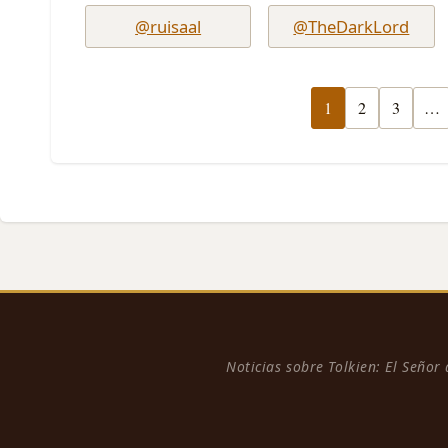
@ruisaal
@TheDarkLord
1
2
3
…
Noticias sobre Tolkien: El Señor