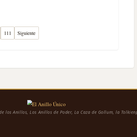
111
Siguiente
 de los Anillos, Los Anillos de Poder, La Caza de Gollum, la Tolkie