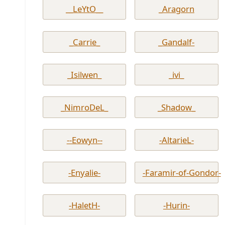
__LeYtO__
_Aragorn
_Carrie_
_Gandalf-
_Isilwen_
_ivi_
_NimroDeL_
_Shadow_
--Eowyn--
-AltarieL-
-Enyalie-
-Faramir-of-Gondor-
-HaletH-
-Hurin-