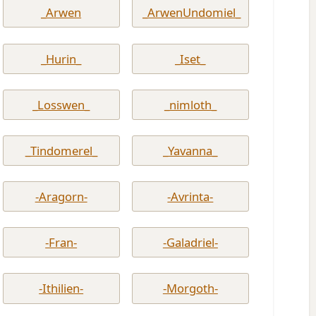
_Arwen
_ArwenUndomiel_
_Hurin_
_Iset_
_Losswen_
_nimloth_
_Tindomerel_
_Yavanna_
-Aragorn-
-Avrinta-
-Fran-
-Galadriel-
-Ithilien-
-Morgoth-