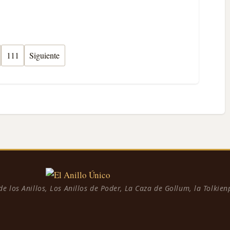
111
Siguiente
 de los Anillos, Los Anillos de Poder, La Caza de Gollum, la Tolkie