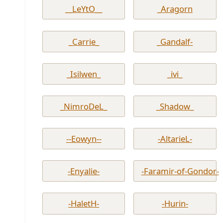
__LeYtO__
_Aragorn
_Carrie_
_Gandalf-
_Isilwen_
_ivi_
_NimroDeL_
_Shadow_
--Eowyn--
-AltarieL-
-Enyalie-
-Faramir-of-Gondor-
-HaletH-
-Hurin-