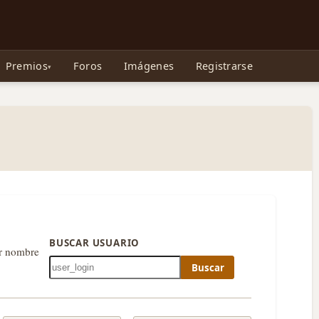
e Gollum, la Tolkienpedia y más
Premios
Foros
Imágenes
Registrarse
BUSCAR USUARIO
or nombre
Buscar