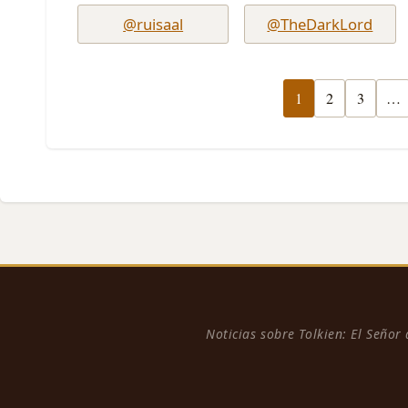
@ruisaal
@TheDarkLord
1
2
3
…
Noticias sobre Tolkien: El Señor