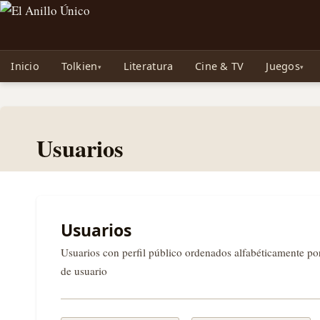
Noticias sobre Tolkien: El Señor de los Anillos, Los Anillos de Poder, La Caza d
Inicio
Tolkien
Literatura
Cine & TV
Juegos
Usuarios
Usuarios
Usuarios con perfil público ordenados alfabéticamente p
de usuario