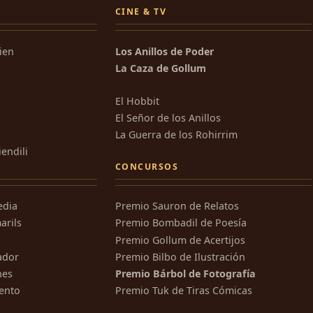
CINE & TV
kien
Los Anillos de Poder
La Caza de Gollum
El Hobbit
El Señor de los Anillos
La Guerra de los Rohirrim
iendili
CONCURSOS
edia
Premio Sauron de Relatos
arils
Premio Bombadil de Poesía
Premio Gollum de Acertijos
ador
Premio Bilbo de Ilustración
nes
Premio Bárbol de Fotografía
ento
Premio Tuk de Tiras Cómicas