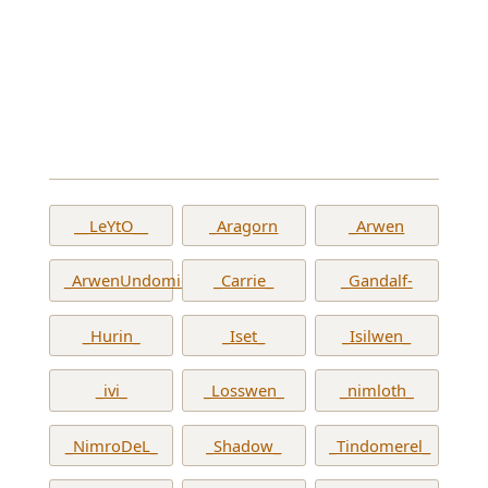
__LeYtO__
_Aragorn
_Arwen
_ArwenUndomiel_
_Carrie_
_Gandalf-
_Hurin_
_Iset_
_Isilwen_
_ivi_
_Losswen_
_nimloth_
_NimroDeL_
_Shadow_
_Tindomerel_