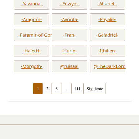
_Yavanna_
--Eowyn--
-AltarieL-
-Aragorn-
-Avrinta-
-Enyalie-
-Faramir-of-Gondor-
-Fran-
-Galadriel-
-HaletH-
-Hurin-
-Ithilien-
-Morgoth-
@ruisaal
@TheDarkLord
1
2
3
…
111
Siguiente