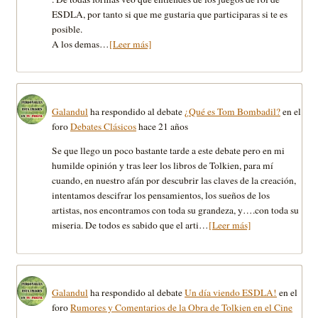
ESDLA, por tanto si que me gustaria que participaras si te es
posible.
A los demas…
[Leer más]
Galandul
ha respondido al debate
¿Qué es Tom Bombadil?
en el
foro
Debates Clásicos
hace 21 años
Se que llego un poco bastante tarde a este debate pero en mi
humilde opinión y tras leer los libros de Tolkien, para mí
cuando, en nuestro afán por descubrir las claves de la creación,
intentamos descifrar los pensamientos, los sueños de los
artistas, nos encontramos con toda su grandeza, y….con toda su
miseria. De todos es sabido que el arti…
[Leer más]
Galandul
ha respondido al debate
Un día viendo ESDLA!
en el
foro
Rumores y Comentarios de la Obra de Tolkien en el Cine