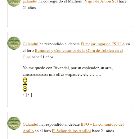
galandul
ha conseguido el Mathom:
Vigía de Amon Sûl
hace
21 años
Galandul
ha respondido al debate
El mejor lugar de ESDLA
en
el foro
Rumores y Comentarios de la Obra de Tolkien en el
Cine
hace 21 años
Yo me quedo con Rivendel, por su esplendor, su arte,
ainsssssssssssss mis elfas wapas, etc etc………
:-] :-]
Galandul
ha respondido al debate
BSO – La comunidad del
Anillo
en el foro
El Señor de los Anillos
hace 21 años