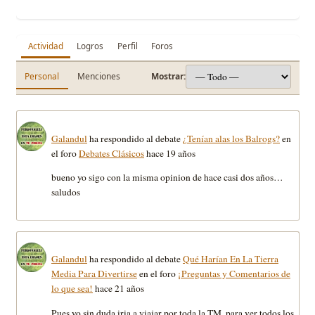
Actividad
Logros
Perfil
Foros
Personal
Menciones
Mostrar:
Galandul
ha respondido al debate
¿Tenían alas los Balrogs?
en
el foro
Debates Clásicos
hace 19 años
bueno yo sigo con la misma opinion de hace casi dos años…
saludos
Galandul
ha respondido al debate
Qué Harían En La Tierra
Media Para Divertirse
en el foro
¡Preguntas y Comentarios de
lo que sea!
hace 21 años
Pues yo sin duda iria a viajar por toda la TM, para ver todos los