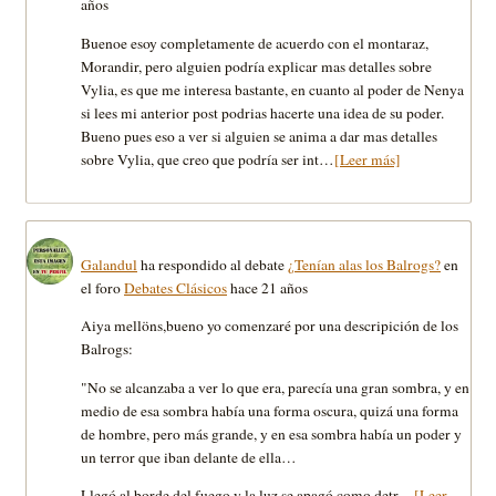
años
Buenoe esoy completamente de acuerdo con el montaraz,
Morandir, pero alguien podrí­a explicar mas detalles sobre
Vylia, es que me interesa bastante, en cuanto al poder de Nenya
si lees mi anterior post podrias hacerte una idea de su poder.
Bueno pues eso a ver si alguien se anima a dar mas detalles
sobre Vylia, que creo que podrí­a ser int…
[Leer más]
Galandul
ha respondido al debate
¿Tenían alas los Balrogs?
en
el foro
Debates Clásicos
hace 21 años
Aiya mellöns,bueno yo comenzaré por una descripición de los
Balrogs:
"No se alcanzaba a ver lo que era, parecía una gran sombra, y en
medio de esa sombra había una forma oscura, quizá una forma
de hombre, pero más grande, y en esa sombra había un poder y
un terror que iban delante de ella…
Llegó al borde del fuego y la luz se apagó como detr…
[Leer