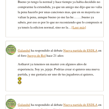
Bueno yo tengo la normal y hace tiempo ya habia decidido no
comprarme la extendida, ya que un amigo me dijo que no valia
la pena hacerlo por unas canciones mas, que en su mayoria no
valian la pena, aunque bueno yo me las he……..bueno ya
sabeis, por eso es por lo que no recomiendo que lo compreeis si
ya teneis la edicion normal, sino no la…
[Leer más]
Galandul
ha respondido al debate
Nueva partida de ESDLA
en
el foro
Juegos de Rol
hace 21 años
Astharot ya tenemos un master con algunos años de
experiencia. Soy yo, jejeje. Podrias crear si quieres una nueva
partida, y me gustaria ser uno de tus jugadores.si quieres,
Galandul
ha respondido al debate
Nueva partida de ESDLA
en