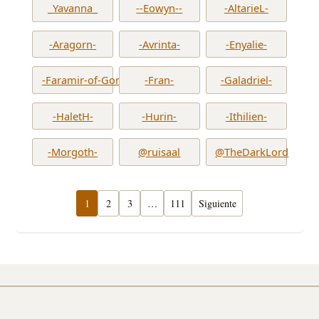
_Yavanna_
--Eowyn--
-AltarieL-
-Aragorn-
-Avrinta-
-Enyalie-
-Faramir-of-Gondor-
-Fran-
-Galadriel-
-HaletH-
-Hurin-
-Ithilien-
-Morgoth-
@ruisaal
@TheDarkLord
1
2
3
…
111
Siguiente