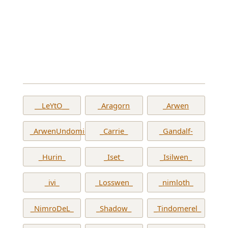
__LeYtO__
_Aragorn
_Arwen
_ArwenUndomiel_
_Carrie_
_Gandalf-
_Hurin_
_Iset_
_Isilwen_
_ivi_
_Losswen_
_nimloth_
_NimroDeL_
_Shadow_
_Tindomerel_