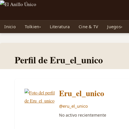
Noticias sobre Tolkien: El Señor de los Anillos, Los Anillos de Poder, La Caza d
Inicio
Tolkien
Literatura
Cine & TV
Juegos
Perfil de Eru_el_unico
Eru_el_unico
@eru_el_unico
No activo recientemente