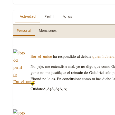
Actividad
Perfil
Foros
Personal
Menciones
Eru_el_unico
ha respondido al debate
quien hubiera
No, jeje, me entendiste mal, yo no digo que como Gal
gente no me justifique el reinado de Galadriel solo p
Elrond no lo es. En conclusion: como tu has dicho l
CuidateÃ‚Â¡Ã‚Â¡Ã‚Â¡