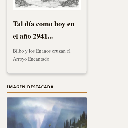
el año 2941...
Bombur cae al agua y el
encantamiento del sueño se
apodera de él
IMAGEN DESTACADA
John Howe