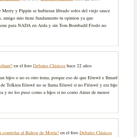
Merry y Pippin se hubieran librado solos del viejo sauce
os, amigo mio tiene fundamento tu opinion ya que
erviene para NADA en Arda y sin Tom Bombadil Frodo no
oliant?
en el foro
Debates Clásicos
hace 22 años
nían hijos o no es otro tema, porque eso de que Eönwë e Ilmarë
os de Tolkien Eönwë no se llama Eönwë si no Fiönwë y era hijo
ea y no los puso como a hijos si no como Ainur de menor
 controlar al Balrog de Moria?
en el foro
Debates Clásicos