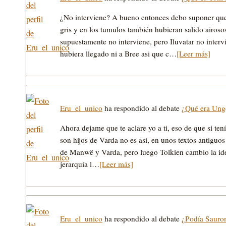
¿No interviene? A bueno entonces debo suponer que 
gris y en los tumulos también hubieran salido airos
supuestamente no interviene, pero Iluvatar no int
hubiera llegado ni a Bree asi que c…
[Leer más]
Eru_el_unico
ha respondido al debate
¿Qué era Ung
Ahora dejame que te aclare yo a ti, eso de que si te
son hijos de Varda no es así, en unos textos antigu
de Manwë y Varda, pero luego Tolkien cambio la id
jerarquía l…
[Leer más]
Eru_el_unico
ha respondido al debate
¿Podía Sauron