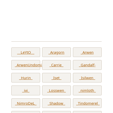
__LeYtO__
_Aragorn
_Arwen
_ArwenUndomiel_
_Carrie_
_Gandalf-
_Hurin_
_Iset_
_Isilwen_
_ivi_
_Losswen_
_nimloth_
_NimroDeL_
_Shadow_
_Tindomerel_