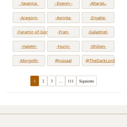
_Yavanna_
--Eowyn--
-AltarieL-
-Aragorn-
-Avrinta-
-Enyalie-
-Faramir-of-Gondor-
-Fran-
-Galadriel-
-HaletH-
-Hurin-
-Ithilien-
-Morgoth-
@ruisaal
@TheDarkLord
1
2
3
…
111
Siguiente