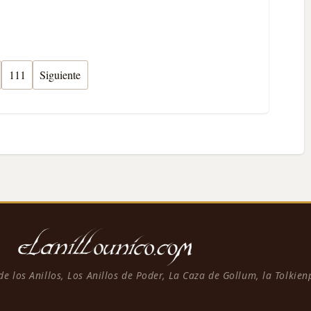
111
Siguiente
 de los Anillos, Los Anillos de Poder, La Caza de Gollum, la Tolkie