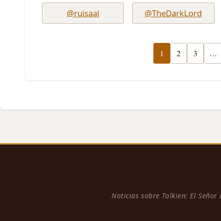
@ruisaal
@TheDarkLord
1
2
3
…
Noticias sobre Tolkien: El Señor