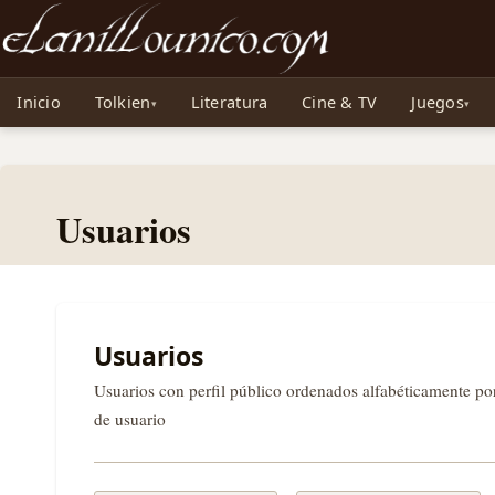
Noticias sobre Tolkien: El Señor de los Anillos, Los Anillos de Poder, La Caza d
Inicio
Tolkien
Literatura
Cine & TV
Juegos
Usuarios
Usuarios
Usuarios con perfil público ordenados alfabéticamente p
de usuario