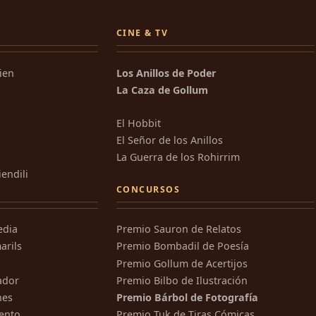
CINE & TV
kien
Los Anillos de Poder
La Caza de Gollum
El Hobbit
El Señor de los Anillos
La Guerra de los Rohirrim
iendili
CONCURSOS
edia
Premio Sauron de Relatos
arils
Premio Bombadil de Poesía
Premio Gollum de Acertijos
ador
Premio Bilbo de Ilustración
nes
Premio Bárbol de Fotografía
ento
Premio Tuk de Tiras Cómicas