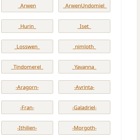
_Arwen
_ArwenUndomiel_
_Hurin_
_Iset_
_Losswen_
_nimloth_
_Tindomerel_
_Yavanna_
-Aragorn-
-Avrinta-
-Fran-
-Galadriel-
-Ithilien-
-Morgoth-