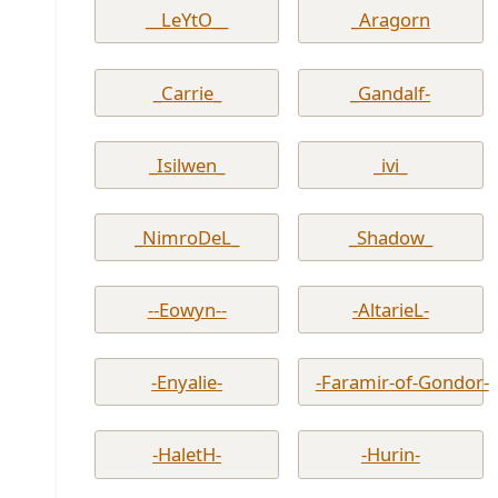
__LeYtO__
_Aragorn
_Carrie_
_Gandalf-
_Isilwen_
_ivi_
_NimroDeL_
_Shadow_
--Eowyn--
-AltarieL-
-Enyalie-
-Faramir-of-Gondor-
-HaletH-
-Hurin-