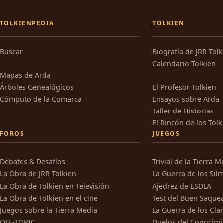
TOLKIENPEDIA
TOLKIEN
Buscar
Biografía de JRR Tol
Calendario Tolkien
Mapas de Arda
Árboles Genealógicos
El Profesor Tolkien
Cómputo de la Comarca
Ensayos sobre Arda
Taller de Historias
El Rincón de los Tolk
FOROS
JUEGOS
Debates & Desafíos
Trivial de la Tierra M
La Obra de JRR Tolkien
La Guerra de los Silm
La Obra de Tolkien en Televisión
Ajedrez de ESDLA
La Obra de Tolkien en el cine
Test del Buen Saque
Juegos sobre la Tierra Media
La Guerra de los Cla
OFF-TOPIC
Duelos del Conocimi