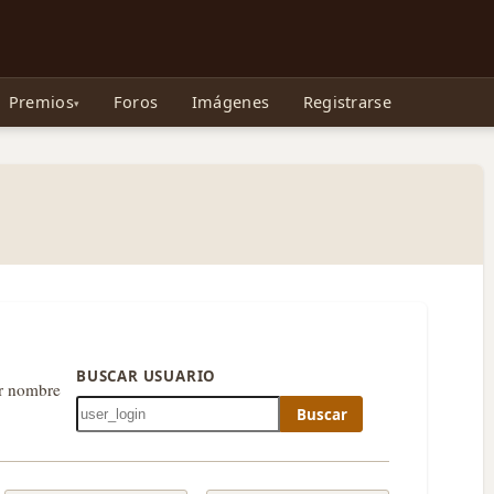
e Gollum, la Tolkienpedia y más
Premios
Foros
Imágenes
Registrarse
BUSCAR USUARIO
or nombre
Buscar